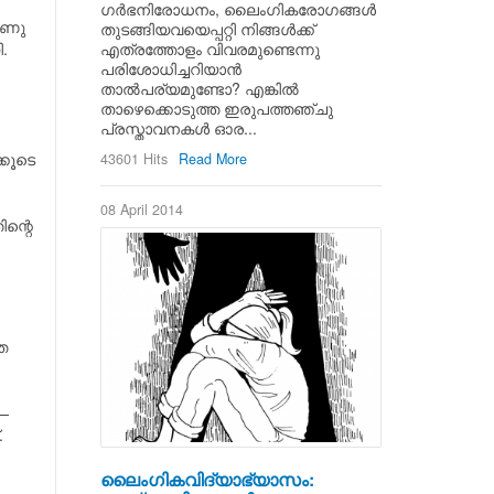
ഗര്‍ഭനിരോധനം, ലൈംഗികരോഗങ്ങള്‍
ാണു
തുടങ്ങിയവയെപ്പറ്റി നിങ്ങള്‍ക്ക്
.
എത്രത്തോളം വിവരമുണ്ടെന്നു
പരിശോധിച്ചറിയാന്‍
താല്‍പര്യമുണ്ടോ? എങ്കില്‍
താഴെക്കൊടുത്ത ഇരുപത്തഞ്ചു
പ്രസ്താവനകള്‍ ഓര...
്കൂടെ
43601 Hits
Read More
08 April 2014
ന്റെ
െ
 —
.
ലൈംഗികവിദ്യാഭ്യാസം: