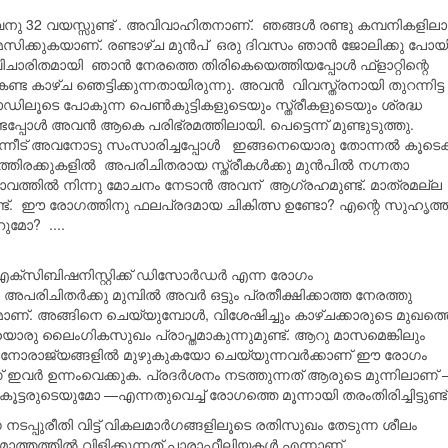
നു 32 വയസ്സുണ്ട് . അവിവാഹിതനാണ്. ഞങ്ങൾ രണ്ടു കമ്പനികളില
ാമസിക്കുകയാണ്. രണ്ടാഴ്ച മുൻപ് ഒരു ദിവസം ഞാൻ ജോലിക്കു പോയി
ിചാരിതമായി ഞാൻ നേരത്തെ തിരികെയെത്തിയപ്പോൾ ഫ്ളാറ്റിന്റെ
്ട കാഴ്ച ഞെട്ടിക്കുന്നതായിരുന്നു. അവൻ വിവസ്ത്രനായി തുറന്നിട്ട
ഡിലൂടെ പോകുന്ന പെൺകുട്ടികളുടെയും സ്ത്രീകളുടെയും ശ്രദ്ധ
്ടപ്പോൾ അവൻ ആകെ പരിഭ്രമത്തിലായി. പെട്ടെന്ന് മുണ്ടുടുത്തു.
ിന്നീട് അവനോടു സംസാരിച്ചപ്പോൾ ഇങ്ങനെയൊരു തോന്നൽ കൂടെക
നഗരത്തിരക്കുകളിൽ അപരിചിതരായ സ്ത്രീകൾക്കു മുൻപിൽ നഗ്നതാ
ാവത്തിൽ നിന്നു മോചനം നേടാൻ അവന് ആഗ്രഹമുണ്ട്. മാത്രമല്ല
ട്. ഈ രോഗത്തിനു ഫലപ്രദമായ ചികിത്സ ഉണ്ടോ? എന്റെ സുഹൃത്തി
മോ? ....
് എക്സിബിഷനിസ്റ്റിക്ക് ഡിസോര്‍ഡര്‍ എന്ന രോഗം
ിചിതര്‍ക്കു മുമ്പില്‍ അവര്‍ ഒട്ടും പ്രതീക്ഷിക്കാത്ത നേരത്തു
ണമാണ്. അങ്ങിനെ ചെയ്യുമ്പോള്‍, വിശേഷിച്ചും കാഴ്ചക്കാരുടെ മുഖത്ത
വ്രമായൊരു ലൈംഗികസുഖം പ്രാപ്തമാകുന്നുമുണ്ട്. ആറു മാസമെങ്കിലും
ോരാജ്യങ്ങളില്‍ മുഴുകുകയോ ചെയ്യുന്നവര്‍ക്കാണ് ഈ രോഗം
ഇവര്‍ ഉന്നംവെക്കുക. പ്രദര്‍ശനം നടത്തുന്നത് ആരുടെ മുന്നിലാണ്
്ടരുടെയുമോ —എന്നതുവെച്ച് രോഗത്തെ മൂന്നായി തരംതിരിച്ചിട്ടുണ്ട്
പുരീതി വിട്ട് വികലമാര്‍ഗങ്ങളിലൂടെ രതിസുഖം തേടുന്ന ശീലം
്തത്തില്‍ വിളിക്കുന്നത് പാരാഫീലിയകള്‍ എന്നാണ്.