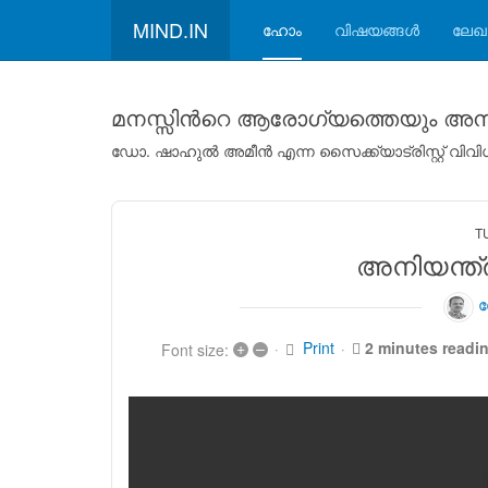
MIND.IN
ഹോം
വിഷയങ്ങള്‍
ലേഖ
മനസ്സിന്‍റെ ആരോഗ്യത്തെയും അനാ
ഡോ. ഷാഹുല്‍ അമീന്‍ എന്ന സൈക്ക്യാട്രിസ്റ്റ് വ
T
അനിയന്ത്ര
ഡ
Print
+
–
2 minutes readi
Font size: