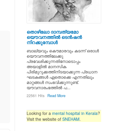
തൊഴിലോ ദാമ്പത്യമോ
യൌവനത്തില്‍ ടെന്‍ഷന്‍
നിറക്കുമ്പോള്‍
ബാല്യവും കൌമാരവും കടന്ന്‍ ഒരാള്‍
യൌവനത്തിലേക്കു
പ്രവേശിക്കുന്നതിനോടൊപ്പം
അയാളില്‍ മാനസിക
പിരിമുറുക്കത്തിനിടയാക്കുന്ന പ്രധാന
ഘടകങ്ങള്‍ ഏതൊക്കെ എന്നതിലും
മാറ്റങ്ങള്‍ സംഭവിക്കുന്നുണ്ട്.
യൗവനാരംഭത്തില്‍ പ...
22561 Hits
Read More
Looking for a
mental hospital in Kerala
?
Visit the website of
SNEHAM
.