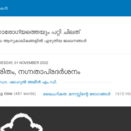
കന്‍
രോഗ്യത്തെയും പറ്റി ചിലത്
ിവിധ ആനുകാലികങ്ങളില്‍ എഴുതിയ ലേഖനങ്ങള്‍
UESDAY, 01 NOVEMBER 2022
ിതം, നഗ്നതാപ്രദര്‍ശനം
ോ. ഷാഹുല്‍ അമീന്‍ എം.ഡി.
ng time
(481 words)
ലൈംഗികത
മനസ്സിന്റെ രോഗങ്ങള്‍
1915 Hit