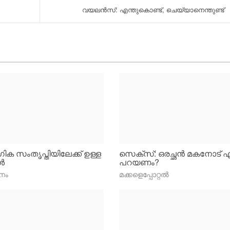
വയലന്‍സ്: എന്തുകൊണ്ട്, ചെയ്യാനെന്തുണ്ട്
ക സംതൃപ്തിയിലേക്ക് ഉള്ള
സെക്സ്: ഒരച്ഛന്‍ മകനോട് എ
്‍
പറയണം?
നം
മക്കളെപ്പോറ്റല്‍