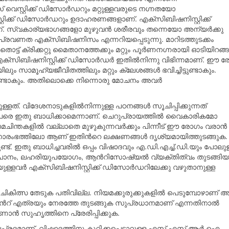
്‍സ് വെസ്റ്റിക്ക് ഡിസോര്‍ഡറും മറ്റുള്ളവരുടെ നഗ്നതയോ
ിക്ക് ഡിസോര്‍ഡറും ഉദാഹരണങ്ങളാണ്. എക്സിബിഷനിസ്റ്റിക്ക്
. സ്വകാര്യഭാഗങ്ങളോ മുഴുവന്‍ ശരീരവും തന്നെയോ അന്യര്‍ക്കു
. ഈ പ്രവണത എക്സിബിഷനിസം എന്നറിയപ്പെടുന്നു. മാറിടത്തുടക്കം
ൊട്ട് ക്രിക്കറ്റു മൈതാനത്തേക്കും മറ്റും പൂര്‍ണനഗ്നരായി ഓടിയിറങ്ങ
‍ എക്സിബിഷനിസ്റ്റിക്ക് ഡിസോര്‍ഡര്‍ ഇതില്‍നിന്നു വിഭിന്നമാണ്. ഈ 
ിലും സാമൂഹ്യജീവിതത്തിലും മറ്റും ക്ലേശങ്ങള്‍ ഭവിച്ചിട്ടുണ്ടാകും.
ണ്ടാകും. അതിലൊക്കെ നിന്നൊരു മോചനം അവര്‍
ത്. വിദേശനാടുകളില്‍നിന്നുള്ള പഠനങ്ങള്‍ സൂചിപ്പിക്കുന്നത്
പേരെ ഇതു ബാധിക്കാമെന്നാണ്. ചെറുപ്രായത്തില്‍ വൈകാരികമോ
ിന്തകളില്‍ വല്ലാതെ മുഴുകുന്നവര്‍ക്കും പിന്നീട് ഈ രോഗം വരാന്‍
ംഭത്തിലോ ആണ് ഇതിന്‍റെ ലക്ഷണങ്ങള്‍ ദൃശ്യമായിത്തുടങ്ങുക.
്. ഇതു ബാധിച്ചവരില്‍ ഒപ്പം വിഷാദവും എ.ഡി.എച്ച്.ഡി.യും പോലുള
മദ്യപാനം, ലഹരിയുപയോഗം, ആന്‍റിസോഷ്യല്‍ വ്യക്തിത്വം തുടങ്ങിയ
്ളവര്‍ എക്സിബിഷനിസ്റ്റിക്ക് ഡിസോര്‍ഡറിലേക്കു വഴുതാനുള്ള
ികിത്സ തേടുക പതിവില്ല. നിയമക്കുരുക്കുകളില്‍ പെടുമ്പോഴാണ് അ
്മെന്‍റ് എത്രയും നേരത്തേ തുടങ്ങുക സുപ്രധാനമാണ്‌ എന്നതിനാല്‍
ണാന്‍ സുഹൃത്തിനെ പ്രേരിപ്പിക്കുക.
ലപ്രദമാണ്. വിഷാദത്തിനു കുറിക്കപ്പെടാറുള്ള എസ്.എസ്.ആര്‍.ഐ.