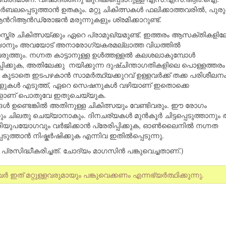
ുര്‍ബലപ്പെടുത്താന്‍ ഉതകും. മറ്റു ചികിത്സകള്‍ ഫലിക്കാത്തവരില്‍, പുര
‍റിആന്‍ഡ്രോജന്‍ മരുന്നുകളും ശ്രമിക്കാറുണ്ട്.
ാസ്ത്ര ചികിത്സയ്ക്കും ഏറെ പ്രാമുഖ്യമുണ്ട്. ഇത്തരം ആസക്തികളിലേ
ചറിയാനും അവയോട് അനാരോഗ്യകരമല്ലാത്ത വിധത്തില്‍
ത്തും. നഗ്നത കാട്ടാനുള്ള ഉള്‍ത്തള്ളല്‍ കലശലാകുമ്പോള്‍
്പിക്കുക, അതിലേക്കു നയിക്കുന്ന ദുഷ്ചിന്താഗതികളിലെ പൊള്ളത്തരം
ൂടാതെ ഇടപഴകാന്‍ സാമര്‍ത്ഥ്യക്കുറവ് ഉള്ളവര്‍ക്ക് തക്ക പരിശീലന
നാളുകള്‍ എടുത്ത്, ഏറെ സെഷനുകള്‍ വഴിയാണ് ഇതൊക്കെ
്റുകളാണ് പൊതുവേ ഇതുചെയ്യുക.
 ഉണ്ടെങ്കില്‍ അതിനുള്ള ചികിത്സയും വേണ്ടിവരും. ഈ രോഗം
ം ചിലതു ചെയ്യാനാകും. ദിനചര്യകള്‍ മുന്‍‌കൂര്‍ ചിട്ടപ്പെടുത്താനു
യുപയോഗവും വര്‍ജിക്കാന്‍ പ്രേരിപ്പിക്കുക, ഓണ്‍ലൈനില്‍ നഗ്നത
ടുത്താന്‍ നിഷ്കര്‍ഷിക്കുക എന്നിവ ഇതില്‍പ്പെടുന്നു.
്രസിദ്ധീകരിച്ചത്. ചോദ്യം മാഗസിന്‍ പങ്കുവെച്ചതാണ്.)
ത് മറ്റുള്ളവരുമായും പങ്കുവെക്കണം എന്നഭ്യര്‍ത്ഥിക്കുന്നു.