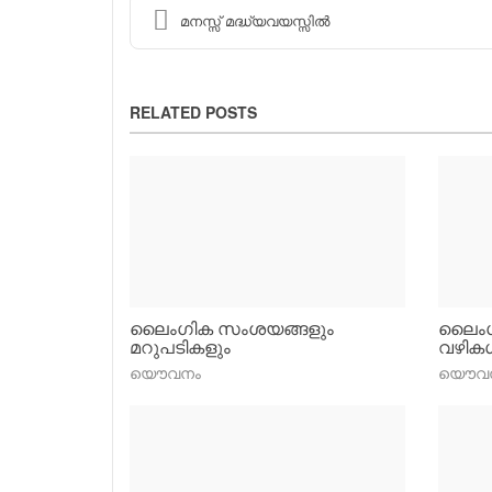
മനസ്സ് മദ്ധ്യവയസ്സില്‍
RELATED POSTS
ലൈംഗിക സംശയങ്ങളും
ലൈംഗി
മറുപടികളും
വഴികള
യൌവനം
യൌവ