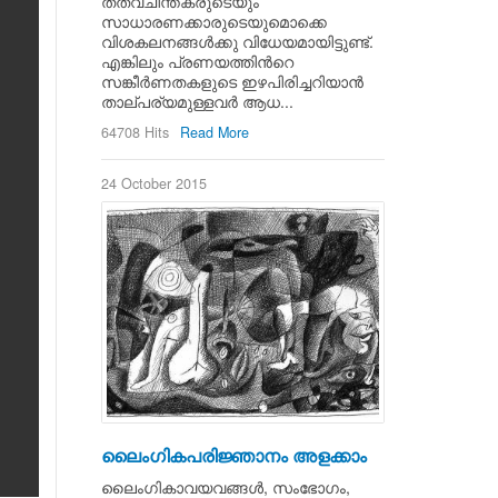
തത്വചിന്തകരുടെയും
സാധാരണക്കാരുടെയുമൊക്കെ
വിശകലനങ്ങള്‍ക്കു വിധേയമായിട്ടുണ്ട്.
എങ്കിലും പ്രണയത്തിന്‍റെ
സങ്കീര്‍ണതകളുടെ ഇഴപിരിച്ചറിയാന്‍
താല്പര്യമുള്ളവര്‍ ആധ...
64708 Hits
Read More
24 October 2015
ലൈംഗികപരിജ്ഞാനം അളക്കാം
ലൈംഗികാവയവങ്ങള്‍, സംഭോഗം,