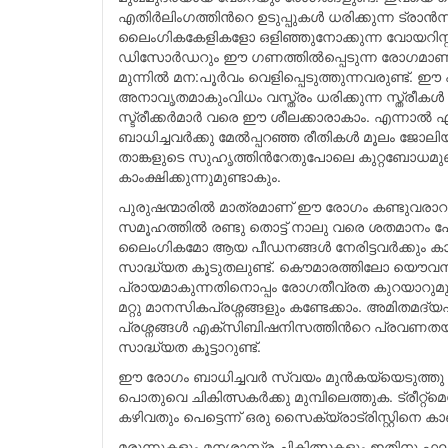
എതിര്‍ലിംഗത്തിന്‍റെ ഉടുപ്പുകള്‍ ധരിക്കുന്ന ട്രാന
ലൈംഗികകേളികളോ ഒളിഞ്ഞുനോക്കുന്ന വോയറിസ്റ്റ
ഡിസോര്‍ഡറും ഈ ഗണത്തില്‍പ്പെടുന്ന രോഗമാണ്
മുന്നില്‍ മന:പൂര്‍വം വെളിപ്പെടുത്തുന്നവരുണ്ട്
അനാവൃതമാകുംവിധം വസ്ത്രം ധരിക്കുന്ന സ്ത്രീകള്‍ ത
സ്ട്രീക്കര്‍മാര്‍ വരെ ഈ ശീലക്കാരാകാം. എന്നാല്
ബാധിച്ചവര്‍ക്കു മേല്‍പ്പറഞ്ഞ രീതികള്‍ മൂലം ജോലിയ
താങ്കളുടെ സുഹൃത്തിന്‍റേതുപോലെ കുറ്റബോധമു
കാംക്ഷിക്കുന്നുമുണ്ടാകും.
പുരുഷന്മാരില്‍ മാത്രമാണ് ഈ രോഗം കണ്ടുവരാറുള്ള
സമൂഹത്തില്‍ രണ്ടു തൊട്ട് നാലു വരെ ശതമാനം 
ലൈംഗികമോ ആയ പീഡനങ്ങള്‍ നേരിട്ടവര്‍ക്കും കാമച
സാദ്ധ്യത കൂടുതലുണ്ട്. കൌമാരത്തിലോ യൌവനാര
പ്രായമാകുന്നതിനൊപ്പം രോഗതീവ്രത കുറയാറുമുണ്ട
മറ്റു മാനസികപ്രശ്നങ്ങളും കണ്ടേക്കാം. അമിത
പ്രശ്നങ്ങള്‍ എക്സിബിഷനിസത്തിന്‍റെ പ്രവണതയുള
സാദ്ധ്യത കൂട്ടാറുണ്ട്.
ഈ രോഗം ബാധിച്ചവര്‍ സ്വയം മുന്‍കയ്യെടുത്തു ച
പൊതുവെ ചികിത്സകര്‍ക്കു മുമ്പിലെത്തുക. ട്രീറ്റ
കഴിവതും പെട്ടെന്ന് ഒരു സൈക്യ്രാട്രിസ്റ്റിനെ കാ
മരുന്നുകളും മനശ്ശാസ്ത്ര ചികിത്സകളും ഇതിനു ഫ