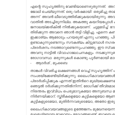
എന്റെ സുഹൃത്തിനു വേണ്ടിയാണെഴുതുന്നത്. അവ
ജോലി ചെയ്യുന്നത്. ഒരു വർഷമായി ഒരുമിച്ചു ത
അന്ന് അവൻ ലീവെടുത്തിരിക്കുകയായിരുന്നു. അവ
വാതിൽ അടച്ചിരുന്നില്ല. അകത്തു കയറിയപ്പോൾ കണ
ജനാലയ്ക്കരികിൽ നിൽക്കുകയാണ്. ചൂളമടിച്ച് റോ
തിരിക്കുന്ന അവനെ ഞാൻ തട്ടി വിളിച്ചു. എന്നെ കണ
ഇക്കാര്യം ആരോടും പറയരുത് എന്നു പറ‍ഞ്ഞു. പ
ഉണ്ടാകുന്നുണ്ടെന്നും സൗകര്യം കിട്ടുമ്പോൾ 
പ്രദർശനം നടത്താറുണ്ടെന്നുംപറഞ്ഞു. ഈ സ്വഭ
അവനു നാട്ടിൽ വിവാഹാലോചനകളും നടക്കുന്നുണ്
രോഗാവസ്ഥ മരുന്നുകൾ കൊണ്ടു പൂർണമായി മാറു
- ആദർശ് , മുംബൈ
താങ്കള്‍ വിവരിച്ച ലക്ഷണങ്ങള്‍ വെച്ച് സുഹൃത്തിന
സംശയിക്കേണ്ടിയിരിക്കുന്നു. ലൈംഗികാവയവങ്ങള്‍ അപര
പ്രദര്‍ശിപ്പിക്കുക എന്നത് ഇതിന്‍റെ മുഖ്യലക്ഷ
ഞെട്ടല്‍ ദര്‍ശിക്കുന്നതില്‍നിന്ന്, രോഗിക്ക് തീ
നിരന്തരം ഇവ്വിധം പെരുമാറുകയോ അനുബന്ധ മന
നിര്‍ണയിക്കാറ്. സ്ത്രീകളെയോ കുട്ടികളെയോ ആണ് 
കുട്ടികളുടെയോ, മുതിര്‍ന്നവരുടെയോ, അതോ ഇരുകൂട
ലൈംഗികാവയവങ്ങളുടെ ഉത്തേജനം മുഖേനയെന്ന നടപ്
മുഖമുദ്രയായ വേറെയും രോഗങ്ങളുണ്ട്. ഇവയെ മൊത