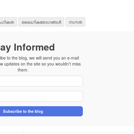
ംഗികത
ലൈഗികരോഗങ്ങള്‍
നഗ്നത
tay Informed
e to the blog, we will send you an e-mail
w updates on the site so you wouldn't miss
them.
Your Name
E-mail Address
Subscribe to the blog