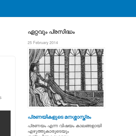
ഏറ്റവും പ്രസിദ്ധം
25 February 2014
s
പ്രണയികളുടെ മനശ്ശാസ്ത്രം
പ്രണയം എന്ന വിഷയം കാലങ്ങളായി
എഴുത്തുകാരുടെയും