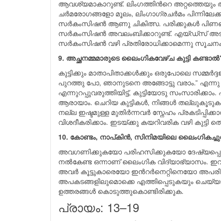
ആവശ്യമാകാറുണ്ട്. ലിംഗത്തിന്‍റെ അറ്റത്തെയു
ചര്‍മരോഗങ്ങളോ മൂലം, ലിംഗാഗ്രചര്‍മം പിന്നിലേ
സർകംസിഷൻ ആണു ചികിത്സ. പരിക്കുകള്‍ പിണഞ്ഞാ
സർകംസിഷൻ അവലംബിക്കാറുണ്ട്. എയ്ഡ്സ് അടക്
സർകംസിഷൻ വഴി പ്രതിരോധിക്കാമെന്നു സൂചനകള
9. അച്ഛനമ്മമാരുടെ ലൈംഗികവേഴ്ച കുട്ടി കണ്ടാ
കുട്ടിക്കും മാതാപിതാക്കള്‍ക്കും ഒരുപോലെ സമ്മര
പുറത്തു പോ, ഞാനുടനെ അങ്ങോട്ടു വരാം.” എന്നു പറയ
എന്നുറപ്പുവരുത്തിയിട്ട്, കുട്ടിയോടു സംസാരിക്ക
ആരായാം. ചെറിയ കുട്ടികള്‍, നിങ്ങള്‍ തല്ലുകൂടുക
നല്ല ഇഷ്ടമുള്ള മുതിര്‍ന്നവര്‍ സ്നേഹം പ്രകടിപ
വിശദീകരിക്കാം. ഇടയ്ക്കു കയറിവരിക വഴി കുട്ടി ത
10. കോണ്ടം, നാപ്കിൻ, സിനിമയിലെ ലൈംഗികച്ചുവ
അവഗണിക്കുകയോ പരിഹസിക്കുകയോ ദേഷ്യപ്പെടുക
നല്‍കേണ്ട ഒന്നാണ് ലൈംഗിക വിദ്യാഭ്യാസം. ഇവയ്
അവര്‍ കൂട്ടുകാരെയോ ഇന്‍റര്‍നെറ്റിനെയോ അപര
അപകടങ്ങളിലുമൊക്കെ എത്തിപ്പെടുകയും ചെയ്യാം. 
ഉത്തരങ്ങള്‍ കൊടുത്തുകൊണ്ടിരിക്കുക.
പ്രായം: 13–19