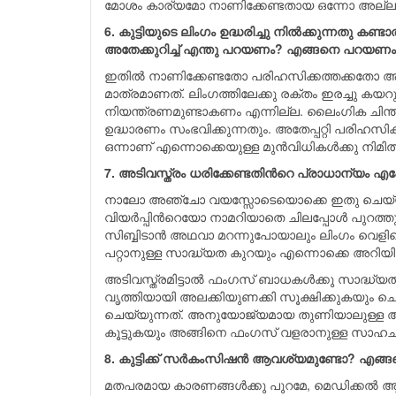
മോശം കാര്യമോ നാണിക്കേണ്ടതായ ഒന്നോ അല്ല എ
6. കുട്ടിയുടെ ലിംഗം ഉദ്ധരിച്ചു നിൽക്കുന്നതു ക
അതേക്കുറിച്ച് എന്തു പറയണം? എങ്ങനെ പറയണ
ഇതില്‍ നാണിക്കേണ്ടതോ പരിഹസിക്കത്തക്കതോ ആയ 
മാത്രമാണത്. ലിംഗത്തിലേക്കു രക്തം ഇരച്ചു കയറുന്നത
നിയന്ത്രണമുണ്ടാകണം എന്നില്ല. ലൈംഗിക ചിന്ത
ഉദ്ധാരണം സംഭവിക്കുന്നതും. അതേപ്പറ്റി പരിഹസി
ഒന്നാണ് എന്നൊക്കെയുള്ള മുന്‍വിധികള്‍ക്കു നിമിത
7. അടിവസ്ത്രം ധരിക്കേണ്ടതിന്‍റെ പ്രാധാന്യം എപ്പ
നാലോ അഞ്ചോ വയസ്സോടെയൊക്കെ ഇതു ചെയ്യാം.
വിയര്‍പ്പിന്‍റെയോ നാമറിയാതെ ചിലപ്പോള്‍ പുറത്
സിബ്ബിടാന്‍ അഥവാ മറന്നുപോയാലും ലിംഗം വെളിപ്പെടി
പറ്റാനുള്ള സാദ്ധ്യത കുറയും എന്നൊക്കെ അറിയിക
അടിവസ്ത്രമിട്ടാല്‍ ഫംഗസ് ബാധകള്‍ക്കു സാദ്ധ്യ
വൃത്തിയായി അലക്കിയുണക്കി സൂക്ഷിക്കുകയും ച
ചെയ്യുന്നത്. അനുയോജ്യമായ തുണിയാലുള്ള അടിവസ
കൂട്ടുകയും അങ്ങിനെ ഫംഗസ് വളരാനുള്ള സാഹച
8. കുട്ടിക്ക് സർകംസിഷൻ ആവശ്യമുണ്ടോ? എങ്ങനെ
മതപരമായ കാരണങ്ങള്‍ക്കു പുറമേ, മെഡിക്കല്‍