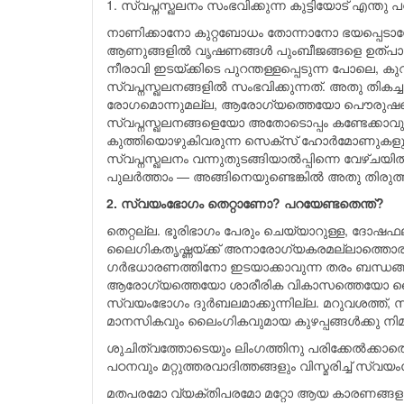
1. സ്വപ്നസ്ഖലനം സംഭവിക്കുന്ന കുട്ടിയോട് എന്ത
നാണിക്കാനോ കുറ്റബോധം തോന്നാനോ ഭയപ്പെടാനോ
ആണുങ്ങളില്‍ വൃഷണങ്ങള്‍ പുംബീജങ്ങളെ ഉത്പാദിപ്പി
നീരാവി ഇടയ്ക്കിടെ പുറന്തള്ളപ്പെടുന്ന പോലെ, കു
സ്വപ്നസ്ഖലനങ്ങളില്‍ സംഭവിക്കുന്നത്. അതു തികച്
രോഗമൊന്നുമല്ല, ആരോഗ്യത്തെയോ പൌരുഷത്തെ
സ്വപ്നസ്ഖലനങ്ങളെയോ അതോടൊപ്പം കണ്ടേക്കാവു
കുത്തിയൊഴുകിവരുന്ന സെക്സ് ഹോര്‍മോണുകളുട
സ്വപ്നസ്ഖലനം വന്നുതുടങ്ങിയാല്‍പ്പിന്നെ വേഴ്ചയില
പുലര്‍ത്താം — അങ്ങിനെയുണ്ടെങ്കില്‍ അതു തിരുത്
2. സ്വയംഭോഗം തെറ്റാണോ? പറയേണ്ടതെന്ത്?
തെറ്റല്ല. ഭൂരിഭാഗം പേരും ചെയ്യാറുള്ള, ദോഷഫ
ലൈഗികതൃഷ്ണയ്ക്ക് അനാരോഗ്യകരമല്ലാത്തൊരു
ഗര്‍ഭധാരണത്തിനോ ഇടയാക്കാവുന്ന തരം ബന്ധങ
ആരോഗ്യത്തെയോ ശാരീരിക വികാസത്തെയോ ലൈ
സ്വയംഭോഗം ദുര്‍ബലമാക്കുന്നില്ല. മറുവശത്ത്
മാനസികവും ലൈംഗികവുമായ കുഴപ്പങ്ങള്‍ക്കു നിമ
ശുചിത്വത്തോടെയും ലിംഗത്തിനു പരിക്കേല്‍ക്കാ
പഠനവും മറ്റുത്തരവാദിത്തങ്ങളും വിസ്മരിച്ച് സ്വ
മതപരമോ വ്യക്തിപരമോ മറ്റോ ആയ കാരണങ്ങളാല്‍ 