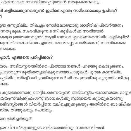
ന്നൊക്കെ ബോദ്ധ്യപ്പെടുത്താന്‍ ഇതുകൊണ്ടാകും.
ണ്ടാൽ കളിയാക്കുന്നവരുണ്ട്. ഇവിടെ എന്തു സമീപനമാകും ഉചിതം?
ം?
ഒന്നുമില്ല. തികച്ചും നോര്‍മലായൊരു ശാരീരിക പ്രവര്‍ത്തനം
ു മൂലം സംഭവിക്കുന്ന ഒന്ന്‍. കുട്ടികള്‍ക്ക് അതിന്മേല്‍
കളോ ഉത്തേജനവുമോ ആയി ബന്ധപ്പെട്ടാകണമെന്നില്ല കുട്ടികളില്‍
ക്കുന്നത് ലൈംഗികത എന്തോ മോശപ്പെട്ട കാര്യമാണ്, നാണിക്കേണ്ട
്തമാകാം.
ോള്‍, എങ്ങനെ പഠിപ്പിക്കാം?
 അടിവസ്ത്രത്തിന്‍റെ പ്രയോജനങ്ങള്‍ പറഞ്ഞു കൊടുക്കണം.
തുചാടാവുന്ന മൂത്രത്തുള്ളികളുടെയോ പാടുകള്‍ പുറമേ കാണില്ല,
ല്ല, സിബ്ബ് വലിച്ചടയ്ക്കുമ്പോള്‍ ലിംഗം ഇടയ്ക്കു കുടുങ്ങി പരിക്കു
്കാം.
ത കൂടുമെന്നൊരു തെറ്റിദ്ധാരണയുണ്ട്. അടിവസ്ത്രം യഥാസമയം മാറ്റു
െയ്യുന്നവര്‍ക്ക് ഫംഗസ് ബാധകള്‍ക്കു സാദ്ധ്യത കുറയുകയാണു
്ത്രങ്ങള്‍ വിയര്‍പ്പിനെ വലിച്ചെടുക്കുകയും അതിന്‍റെ ബാഷ്പീ
ര്യം തടയുകയും ചെയ്യും.
 തിരിച്ചറിയും?
 ആയ ചില പ്രശ്നങ്ങളുടെ പരിഹാരത്തിനും സർകംസിഷൻ