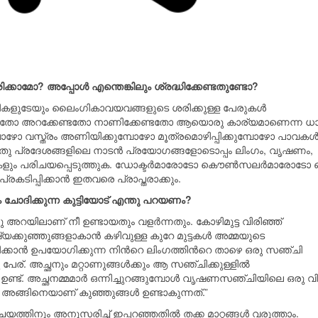
്കാമോ? അപ്പോള്‍ എന്തെങ്കിലും ശ്രദ്ധിക്കേണ്ടതുണ്ടോ?
്ടികളുടേയും ലൈംഗികാവയവങ്ങളുടെ ശരിക്കുള്ള പേരുകള്‍
േണ്ടതോ അറക്കേണ്ടതോ നാണിക്കേണ്ടതോ ആയൊരു കാര്യമാണെന്ന 
മ്പോഴോ വസ്ത്രം അണിയിക്കുമ്പോഴോ മൂത്രമൊഴിപ്പിക്കുമ്പോഴോ പാവകള്
തതു പ്രദേശങ്ങളിലെ നാടന്‍ പ്രയോഗങ്ങളോടൊപ്പം ലിംഗം, വൃഷണം,
കളും പരിചയപ്പെടുത്തുക. ഡോക്ടര്‍മാരോടോ കൌണ്‍സലര്‍മാരോടോ ഒ
കടിപ്പിക്കാന്‍ ഇതവരെ പ്രാപ്തരാക്കും.
ോദിക്കുന്ന കുട്ടിയോട് എന്തു പറയണം?
 അറയിലാണ് നീ ഉണ്ടായതും വളര്‍ന്നതും. കോഴിമുട്ട വിരിഞ്ഞ്
ക്കുഞ്ഞുങ്ങളാകാന്‍ കഴിവുള്ള കുറേ മുട്ടകള്‍ അമ്മയുടെ
്കാന്‍ ഉപയോഗിക്കുന്ന നിന്‍റെ ലിംഗത്തിന്‍റെ താഴെ ഒരു സഞ്ചി
്. അച്ഛനും മറ്റാണുങ്ങള്‍ക്കും ആ സഞ്ചിക്കുള്ളില്‍
 ഉണ്ട്. അച്ഛനമ്മമാര്‍ ഒന്നിച്ചുറങ്ങുമ്പോള്‍ വൃഷണസഞ്ചിയിലെ ഒരു വി
ു. അങ്ങിനെയാണ് കുഞ്ഞുങ്ങള്‍ ഉണ്ടാകുന്നത്.”
ത്തിനും അനുസരിച്ച് ഇപ്പറഞ്ഞതില്‍ തക്ക മാറ്റങ്ങള്‍ വരുത്താം.