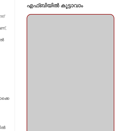
എഫ്ബിയില്‍ കൂട്ടാവാം
ന്‍
ാണ്,
്‍
ൊക്കെ
ല്‍