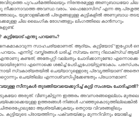
ം അവിടുത്തെ പുറംചര്‍മത്തിലെയും നിരന്തരമുള്ള അണുബാധയോ ചില
ക്കു നീക്കാനാവാത്ത അവസ്ഥ വരാം. ‘ഫൈമോസിസ്’ എന്ന ആ പ്രശ്നത്ത
ലും, യൂറോളജിക്കല്‍ പ്രശ്നങ്ങളുള്ള കുട്ടികളില്‍ അണുബാധ തട
കമുള്ള ചില ലൈംഗിക രോഗങ്ങളും ലിംഗത്തിലെ കാന്‍സറും
ുണ്ട്.
ൽ? കുട്ടിയോട് എന്തു പറയണം?
്‍ദ്ദജനകമാകാവുന്ന സാഹചര്യമാണത്. ആദ്യം, കുട്ടിയോട് “ഇപ്പോള്‍ ഒന
ാം. എന്നിട്ട്, വസ്ത്രങ്ങള്‍ ധരിച്ച്, സ്വയം ഒന്നു റിലാക്സ്ഡ് ആയി
ാം. എന്താണു കണ്ടത്, അതേപ്പറ്റി വല്ലതും ചോദിക്കാനുണ്ടോ എന്നൊക്കെ
യായിരുന്നോ എന്നൊക്കെ ശങ്കിച്ച് പേടിച്ചുപോയിട്ടുണ്ടാകാം. പരസ്പരം
്പിക്കാനായി സ്വകാര്യതയില്‍ ചെയ്യാറുള്ളൊരു പ്രവൃത്തിയാണ് അതെന്
െറ്റൊന്നും ചെയ്തില്ല എന്നാശ്വസിപ്പിക്കേണ്ടതും പ്രധാനമാണ്.
യുള്ള സീനുകൾ തുടങ്ങിയവയെക്കുറിച്ച് കുട്ടി സംശയം ചോദിച്ചാൽ?
യോ അരുത്. വീണുകിട്ടുന്ന ഇത്തരം അവസരങ്ങളെല്ലാം മുതലെടു
ക്കൊക്കെയുള്ള ഉത്തരങ്ങള്‍ നിങ്ങള്‍ പറഞ്ഞുകൊടുത്തില്ലെങ്കില്‍
ിചിതരെപ്പോലുമോ ആശ്രയിക്കുകയും തെറ്റായ വിവരങ്ങളിലും
കുട്ടിയുടെ പ്രായത്തിനും പക്വതയ്ക്കും മുന്നറിവിനും യോജിച്ച