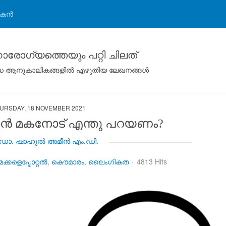
കന്‍
രോഗ്യത്തെയും പറ്റി ചിലത്
ിവിധ ആനുകാലികങ്ങളില്‍ എഴുതിയ ലേഖനങ്ങള്‍
URSDAY, 18 NOVEMBER 2021
ഛന്‍ മകനോട് എന്തു പറയണം?
ോ. ഷാഹുല്‍ അമീന്‍ എം.ഡി.
മക്കളെപ്പോറ്റല്‍
കൌമാരം
ലൈംഗികത
4813 Hits