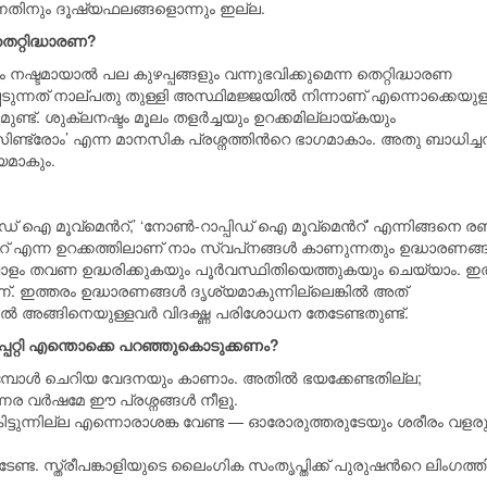
്നതിനും ദൂഷ്യഫലങ്ങളൊന്നും ഇല്ല.
റ്റിദ്ധാരണ?
ടമായാല്‍ പല കുഴപ്പങ്ങളും വന്നുഭവിക്കുമെന്ന തെറ്റിദ്ധാരണ
െടുന്നത് നാല്പതു തുള്ളി അസ്ഥിമജ്ജയില്‍ നിന്നാണ് എന്നൊക്കെയുള
്ട്. ശുക്ലനഷ്ടം മൂലം തളര്‍ച്ചയും ഉറക്കമില്ലായ്കയും
ണ്ട്രോം’ എന്ന മാനസിക പ്രശ്നത്തിന്‍റെ ഭാഗമാകാം. അതു ബാധിച്ചവര്
യമാകും.
് ഐ മൂവ്മെന്‍റ്,’ ‘നോണ്‍-റാപ്പിഡ് ഐ മൂവ്മെന്‍റ്’ എന്നിങ്ങനെ രണ്
‍റ് എന്ന ഉറക്കത്തിലാണ് നാം സ്വപ്‌നങ്ങള്‍ കാണുന്നതും ഉദ്ധാരണങ്ങ
ചോളം തവണ ഉദ്ധരിക്കുകയും പൂര്‍വസ്ഥിതിയെത്തുകയും ചെയ്യാം. ഇത
ത്തരം ഉദ്ധാരണങ്ങള്‍ ദൃശ്യമാകുന്നില്ലെങ്കില്‍ അത്
അങ്ങിനെയുള്ളവര്‍ വിദഗ്ദ്ധ പരിശോധന തേടേണ്ടതുണ്ട്.
െപ്പറ്റി എന്തൊക്കെ പറഞ്ഞുകൊടുക്കണം?
ടുമ്പോള്‍ ചെറിയ വേദനയും കാണാം. അതില്‍ ഭയക്കേണ്ടതില്ല;
വര്‍ഷമേ ഈ പ്രശ്നങ്ങള്‍ നീളൂ.
കിട്ടുന്നില്ല എന്നൊരാശങ്ക വേണ്ട — ഓരോരുത്തരുടേയും ശരീരം വളര
െടേണ്ട. സ്ത്രീപങ്കാളിയുടെ ലൈംഗിക സംതൃപ്തിക്ക് പുരുഷന്‍റെ ലിംഗത്ത