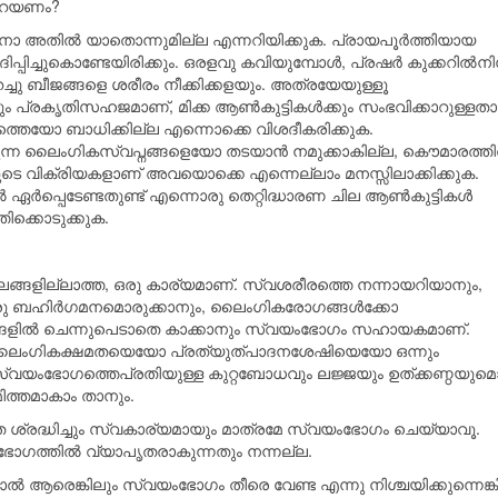
ു പറയണം?
 അതില്‍ യാതൊന്നുമില്ല എന്നറിയിക്കുക. പ്രായപൂര്‍ത്തിയായ
ച്ചുകൊണ്ടേയിരിക്കും. ഒരളവു കവിയുമ്പോള്‍, പ്രഷര്‍ കുക്കറില്‍നിന്
റച്ചു ബീജങ്ങളെ ശരീരം നീക്കിക്കളയും. അത്രയേയുള്ളൂ
ചും പ്രകൃതിസഹജമാണ്, മിക്ക ആണ്‍കുട്ടികള്‍ക്കും സംഭവിക്കാറുള്ളത
യോ ബാധിക്കില്ല എന്നൊക്കെ വിശദീകരിക്കുക.
ന്ന ലൈംഗികസ്വപ്നങ്ങളെയോ തടയാന്‍ നമുക്കാകില്ല, കൌമാരത്തില
െ വിക്രിയകളാണ് അവയൊക്കെ എന്നെല്ലാം മനസ്സിലാക്കിക്കുക.
്‍ ഏര്‍പ്പെടേണ്ടതുണ്ട് എന്നൊരു തെറ്റിദ്ധാരണ ചില ആണ്‍കുട്ടികള്‍
തിക്കൊടുക്കുക.
ലങ്ങളില്ലാത്ത, ഒരു കാര്യമാണ്. സ്വശരീരത്തെ നന്നായറിയാനും,
 ബഹിര്‍ഗമനമൊരുക്കാനും, ലൈംഗികരോഗങ്ങള്‍ക്കോ
്ങളില്‍ ചെന്നുപെടാതെ കാക്കാനും സ്വയംഭോഗം സഹായകമാണ്.
ംഗികക്ഷമതയെയോ പ്രത്യുത്പാദനശേഷിയെയോ ഒന്നും
, സ്വയംഭോഗത്തെപ്രതിയുള്ള കുറ്റബോധവും ലജ്ജയും ഉത്ക്കണ്ഠയുമ
ിത്തമാകാം താനും.
തെ ശ്രദ്ധിച്ചും സ്വകാര്യമായും മാത്രമേ സ്വയംഭോഗം ചെയ്യാവൂ.
യംഭോഗത്തില്‍ വ്യാപൃതരാകുന്നതും നന്നല്ല.
ആരെങ്കിലും സ്വയംഭോഗം തീരെ വേണ്ട എന്നു നിശ്ചയിക്കുന്നെങ്കി