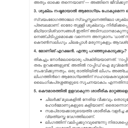
അതും ഓക്കെ തന്നെയാണ് — അങ്ങിനെ ജീവിക്കുന
3. ശുക്ലം നഷ്ടമായാൽ ആരോഗ്യം പോകുമെന്ന തെ
സ്വയംഭോഗത്താലോ സ്വപ്നസ്ഖലനത്തിലോ ശുക്ലം നഷ്
പ്രബലമാണ്. ഓരോ തുള്ളി ശുക്ലവും നിര്‍മിക്കപ്പ
മിഥ്യാവിശ്വാസങ്ങള്‍ ഇതിന് അടിസ്ഥാനമാകുന്നുമുണ
നെഞ്ചിടിപ്പുമൊക്കെ വന്നെന്ന അനുമാനം ‘ധാത് സി
കൌണ്‍സലിംഗും ചിലപ്പോള്‍ മരുന്നുകളും ആവശ്
4. മോണിങ് എറക്ഷൻ. എന്തു പറഞ്ഞുകൊടുക്കും?
തികച്ചും നോര്‍മലായൊരു പ്രക്രിയയാണത്. ‘റാപ്പിഡ
തരം ഉറക്കങ്ങളുണ്ട്. അതില്‍ റാപ്പിഡ് ഐ മൂവ്മെന്
സംഭവിക്കുന്നതും. ഒരു രാത്രിയില്‍ ലിംഗം അഞ്
ലിംഗത്തിന്‍റെ ആരോഗ്യത്തിന് സഹായകരവുമാണ്. ഇ
ലൈംഗികപ്രശ്നങ്ങളുടെ സൂചനയാകാം എന്നതിനാല്‍ 
5. കൌമാരത്തില്‍ ഉളവാകുന്ന ശാരീരിക മാറ്റങ്ങള
ചിലര്‍ക്ക് മുലകളില്‍ നേരിയ വീക്കവും തൊ
ഹോര്‍മോണുകളുടെ കളിയാണ്. ഒരൊന്നൊന്നര 
സമപ്രായക്കാരുടെയത്ര ശാരീരിക വളര്‍ച്ച 
വ്യത്യസ്ത വേഗത്തിലാണ്.
ലിംഗത്തിന് വലിപ്പക്കുറവുണ്ടെന്നു നിരാശപ്പ
വലിപ്പവുമായി ബന്ധമേതുമില്ല.