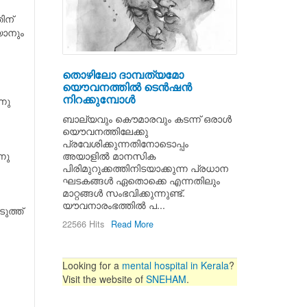
ിന്
യാനും
തൊഴിലോ ദാമ്പത്യമോ
യൌവനത്തില്‍ ടെന്‍ഷന്‍
നിറക്കുമ്പോള്‍
്നു
ബാല്യവും കൌമാരവും കടന്ന്‍ ഒരാള്‍
യൌവനത്തിലേക്കു
പ്രവേശിക്കുന്നതിനോടൊപ്പം
അയാളില്‍ മാനസിക
നു
പിരിമുറുക്കത്തിനിടയാക്കുന്ന പ്രധാന
ഘടകങ്ങള്‍ ഏതൊക്കെ എന്നതിലും
മാറ്റങ്ങള്‍ സംഭവിക്കുന്നുണ്ട്.
യൗവനാരംഭത്തില്‍ പ...
ത്ത്‌
22566 Hits
Read More
Looking for a
mental hospital in Kerala
?
Visit the website of
SNEHAM
.