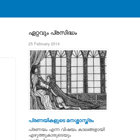
ഏറ്റവും പ്രസിദ്ധം
25 February 2014
പ്രണയികളുടെ മനശ്ശാസ്ത്രം
പ്രണയം എന്ന വിഷയം കാലങ്ങളായി
എഴുത്തുകാരുടെയും