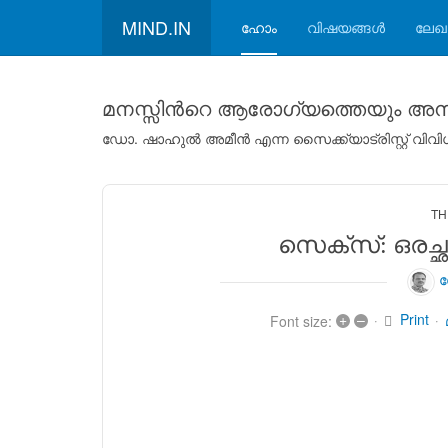
MIND.IN
ഹോം
വിഷയങ്ങള്‍
ലേഖ
മനസ്സിന്‍റെ ആരോഗ്യത്തെയും അനാ
ഡോ. ഷാഹുല്‍ അമീന്‍ എന്ന സൈക്ക്യാട്രിസ്റ്റ് വ
TH
സെക്സ്: ഒരച്
ഡ
Print
+
–
Font size: