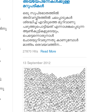
അയ്യേപിന്നേകള്‍ക്കുള്ള
മറുപടികള്‍
ഒരു സുപ്രഭാതത്തില്‍
അടിവസ്ത്രത്തില്‍ ചലപ്പാടുകള്‍
െ
ശ്രദ്ധിച്ച് എവിടുത്തെ മുറിവാണു
പഴുത്തുപൊട്ടിയത് എന്നാശങ്കപ്പെടുന്ന
തിനു
ആണ്‍കുട്ടികളുടെയും,
പെട്ടെന്നൊരുനാള്‍
ചോരയൂറിവരുന്നതു കാണുമ്പോള്‍
മാത്രം ഒരവയവത്തിന...
െ
27870 Hits
Read More
െ
13 September 2012
ു
്നു
ം