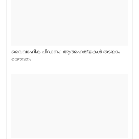
വൈവാഹിക പീഡനം: ആത്മഹത്യകള്‍ തടയാം
യൌവനം