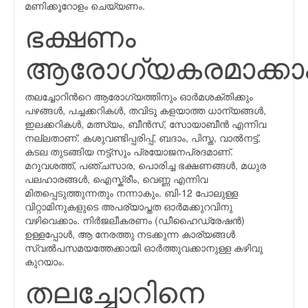
മണിക്കൂറോളം ചെയ്യണം.
ഭക്ഷണം
ആരോഗ്യകരമാക്കാ
തലച്ചോറിന്‍റെ ആരോഗ്യത്തിനും ഓർമശക്തിക്കും
പഴങ്ങള്‍, പച്ചക്കറികള്‍, തവിടു കളയാത്ത ധാന്യങ്ങള്‍,
ഇലക്കറികള്‍, മത്സ്യം, ബീന്‍സ്, സോയാബീന്‍ എന്നിവ
നല്ലതാണ്. കശുവണ്ടിപ്പരിപ്പ്, ബദാം, പിസ്ത, വാല്‍നട്ട്,
കടല തുടങ്ങിയ നട്ട്സും പ്രയോജനപ്രദമാണ്.
മറുവശത്ത്, പഞ്ചസാര, പൊരിച്ച ഭക്ഷണങ്ങള്‍, മധുര
പലഹാരങ്ങള്‍, ഐസ്ക്രീം, വെണ്ണ എന്നിവ
മിതപ്പെടുത്തുന്നതും നന്നാകും. ബി-12 പോലുള്ള
വിറ്റാമിനുകളുടെ അപര്യാപ്തത ഓർമക്കുറവിനു
വഴിവെക്കാം. നിർജലീകരണം (ഡീഹൈഡ്രേഷൻ)
ഉള്ളപ്പോള്‍, ആ നേരത്തു നടക്കുന്ന കാര്യങ്ങൾ
സ്വല്‍പസമയത്തേക്കായി ഓർത്തുവക്കാനുള്ള കഴിവു
കുറയാം.
തലച്ചോറിനെ