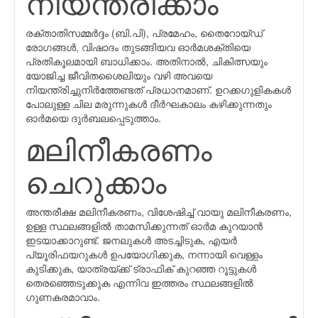
നിയന്ത്രിക്കാം
രക്താതിസമ്മർദ്ദം (ബി.പി), പ്രമേഹം, തൈറോയ്ഡ്
രോഗങ്ങൾ, വിഷാദം തുടങ്ങിയവ ഓർമശക്തിയെ
പ്രതികൂലമായി ബാധിക്കാം. അതിനാല്‍, ചികിത്സയും
യോജിച്ച ജീവിതശൈലിയും വഴി അവയെ
നിയന്ത്രിച്ചുനിര്‍ത്തേണ്ടത് പ്രധാനമാണ്. ഉറക്കഗുളികകൾ
പോലുള്ള ചില മരുന്നുകൾ ദീർഘകാലം കഴിക്കുന്നതും
ഓർമയെ ദുര്‍ബലപ്പെടുത്താം.
മലിനീകരണം
ചെറുക്കാം
അന്തരീക്ഷ മലിനീകരണം, വിശേഷിച്ച് വായു മലിനീകരണം,
ഉള്ള സ്ഥലങ്ങളിൽ താമസിക്കുന്നത് ഓർമ കുറയാൻ
ഇടയാക്കാറുണ്ട്. ജനലുകള്‍ അടച്ചിടുക, എയര്‍
പ്യൂരിഫയറുകള്‍ ഉപയോഗിക്കുക, നന്നായി വെള്ളം
കുടിക്കുക, യാത്രയ്ക്ക് ട്രാഫിക് കുറഞ്ഞ റൂട്ടുകള്‍
തെരഞ്ഞെടുക്കുക എന്നിവ ഇത്തരം സ്ഥലങ്ങളില്‍
ഗുണകരമാവാം.