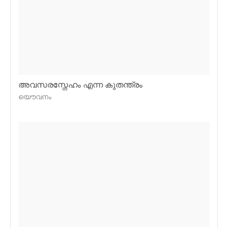
അവസരസ്നേഹം എന്ന കുതന്ത്രം
യൌവനം