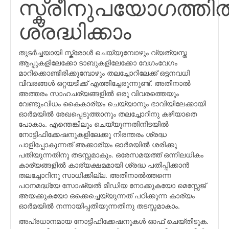
സ്ക്രീനുപയോഗത്തില്
ശ്രദ്ധിക്കാം
തുടർച്ചയായി സ്ക്രോൾ ചെയ്യുമ്പോഴും വ്യത്യസ്ത
ആപ്പുകളിലേക്കോ ടാബുകളിലേക്കോ വേഗംവേഗം
മാറിക്കൊണ്ടിരിക്കുമ്പോഴും തലച്ചോറിലേക്ക് ഒട്ടനവധി
വിവരങ്ങൾ ഒറ്റയടിക്ക് എത്തിച്ചേരുന്നുണ്ട്. അതിനാല്‍
അത്തരം സാഹചര്യങ്ങളില്‍ ഒരു വിവരത്തെയും
വേണ്ടുംവിധം കൈകാര്യം ചെയ്യാനും ഭാവിയിലേക്കായി
ഓർമയിൽ രേഖപ്പെടുത്താനും തലച്ചോറിനു കഴിയാതെ
പോകാം. എന്തെങ്കിലും ചെയ്യുന്നതിനിടയിൽ
നോട്ടിഫിക്കേഷനുകളിലേക്കു നിരന്തരം ശ്രദ്ധ
പാളിപ്പോകുന്നത് അക്കാര്യം ഓർമയിൽ ശരിക്കു
പതിയുന്നതിനു തടസ്സമാകും. ഒരേസമയത്ത് ഒന്നിലധികം
കാര്യങ്ങളിൽ കാര്യക്ഷമമായി ശ്രദ്ധ പതിപ്പിക്കാൻ
തലച്ചോറിനു സാധിക്കില്ല. അതിനാൽത്തന്നെ
പഠനമദ്ധ്യേ സോഷ്യൽ മീഡിയ നോക്കുകയോ മെസ്സേജ്
അയക്കുകയോ ഒക്കെച്ചെയ്യുന്നത് പഠിക്കുന്ന കാര്യം
ഓർമയിൽ നന്നായിപ്പതിയുന്നതിനു തടസ്സമാകാം.
അപ്രധാനമായ നോട്ടിഫിക്കേഷനുകൾ ഓഫ് ചെയ്തിടുക.