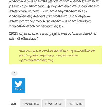
എന്തെങ്കിലും ഓര്‍ത്തെടുക്കാൻ താമസം നേരിടുന്നെങ്കിൽ
ഉടനെ ഗൂഗിളിനെയോ എ.ഐ.യെയോ ആശ്രയിക്കാതെ
അക്കാര്യം സ്വല്‍പം സമയമെടുത്താണെങ്കിലും
ഓർമയിലേക്കു കൊണ്ടുവരാന്‍തന്നെ ശ്രമിക്കുക —
അങ്ങനെയാവുമ്പോൾ അക്കാര്യം ഓർമയിൽനിന്നു
മായാതിരിക്കാൻ സാദ്ധ്യത കൂടും.
(2025 ജൂലൈ ലക്കം മാതൃഭൂമി ആരോഗ്യമാസികയില്‍
പ്രസിദ്ധീകരിച്ചത്)
ലേഖനം ഉപകാരപ്രദമാണ് എന്നു തോന്നിയവര്‍
ഇത് മറ്റുള്ളവരുമായും പങ്കുവെക്കണം
എന്നഭ്യര്‍ത്ഥിക്കുന്നു.
0
Tweet
Tags:
യൌവനം
വ്യായാമം
ഭക്ഷണം