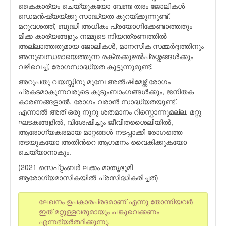
കൈകാര്യം ചെയ്യുകയോ വേണ്ട തരം ജോലികള്‍
ഡെമന്‍ഷ്യയ്ക്കു സാദ്ധ്യത കുറയ്ക്കുന്നുണ്ട്.
മറുവശത്ത്, ബുദ്ധി അധികം പ്രയോഗിക്കേണ്ടാത്തതും
മിക്ക കാര്യങ്ങളും നമ്മുടെ നിയന്ത്രണത്തില്‍
അല്ലാത്തതുമായ ജോലികള്‍, മാനസിക സമ്മര്‍ദ്ദത്തിനും
അനുബന്ധമായെത്തുന്ന രക്തക്കുഴല്‍പ്രശ്നങ്ങള്‍ക്കും
വഴിവെച്ച്, രോഗസാദ്ധ്യത കൂട്ടുന്നുമുണ്ട്.
അറുപതു വയസ്സിനു മുമ്പേ അല്‍ഷീമേഴ്സ് രോഗം
പ്രകടമാകുന്നവരുടെ കുടുംബാംഗങ്ങള്‍ക്കും, ജനിതക
കാരണങ്ങളാല്‍, രോഗം വരാന്‍ സാദ്ധ്യതയുണ്ട്.
എന്നാല്‍ അത് ഒരു നൂറു ശതമാനം റിസ്കൊന്നുമല്ല. മറ്റു
ഘടകങ്ങളില്‍, വിശേഷിച്ചും ജീവിതശൈലിയില്‍,
ആരോഗ്യകരമായ മാറ്റങ്ങള്‍ നടപ്പാക്കി രോഗത്തെ
തടയുകയോ അതിന്‍റെ ആഗമനം വൈകിക്കുകയോ
ചെയ്യാനാകും.
(2021 സെപ്റ്റംബര്‍ ലക്കം മാതൃഭൂമി
ആരോഗ്യമാസികയില്‍ പ്രസിദ്ധീകരിച്ചത്)
ലേഖനം ഉപകാരപ്രദമാണ് എന്നു തോന്നിയവര്‍
ഇത് മറ്റുള്ളവരുമായും പങ്കുവെക്കണം
എന്നഭ്യര്‍ത്ഥിക്കുന്നു.