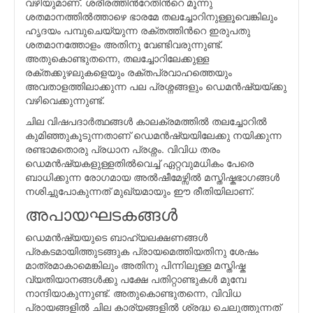
വഴിയുമാണ്‌. ശരീരത്തിന്‍റേതിന്‍റെ മൂന്നു
ശതമാനത്തില്‍ത്താഴെ ഭാരമേ തലച്ചോറിനുള്ളൂവെങ്കിലും
ഹൃദയം പമ്പുചെയ്യുന്ന രക്തത്തിന്‍റെ ഇരുപതു
ശതമാനത്തോളം അതിനു വേണ്ടിവരുന്നുണ്ട്.
അതുകൊണ്ടുതന്നെ, തലച്ചോറിലേക്കുള്ള
രക്തക്കുഴലുകളെയും രക്തപ്രവാഹത്തെയും
അവതാളത്തിലാക്കുന്ന പല പ്രശ്നങ്ങളും ഡെമന്‍ഷ്യയ്ക്കു
വഴിവെക്കുന്നുണ്ട്.
ചില വിഷപദാര്‍ത്ഥങ്ങള്‍ കാലക്രമത്തില്‍ തലച്ചോറില്‍
കുമിഞ്ഞുകൂടുന്നതാണ് ഡെമന്‍ഷ്യയിലേക്കു നയിക്കുന്ന
രണ്ടാമതൊരു പ്രധാന പ്രശ്നം. വിവിധ തരം
ഡെമന്‍ഷ്യകളുള്ളതില്‍വെച്ച് ഏറ്റവുമധികം പേരെ
ബാധിക്കുന്ന രോഗമായ അല്‍ഷീമേഴ്സില്‍ മസ്തിഷ്കഭാഗങ്ങള്‍
നശിച്ചുപോകുന്നത് മുഖ്യമായും ഈ രീതിയിലാണ്.
അപായഘടകങ്ങള്‍
ഡെമന്‍ഷ്യയുടെ ബാഹ്യലക്ഷണങ്ങള്‍
പ്രകടമായിത്തുടങ്ങുക പ്രായമെത്തിയതിനു ശേഷം
മാത്രമാകാമെങ്കിലും അതിനു പിന്നിലുള്ള മസ്തിഷ്ക
വ്യതിയാനങ്ങള്‍ക്കു പക്ഷേ പതിറ്റാണ്ടുകള്‍ മുമ്പേ
നാന്ദിയാകുന്നുണ്ട്. അതുകൊണ്ടുതന്നെ, വിവിധ
പ്രായങ്ങളില്‍ ചില കാര്യങ്ങളില്‍ ശ്രദ്ധ ചെലുത്തുന്നത്