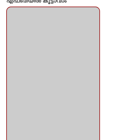
എഫ്ബിയില്‍ കൂട്ടാവാം