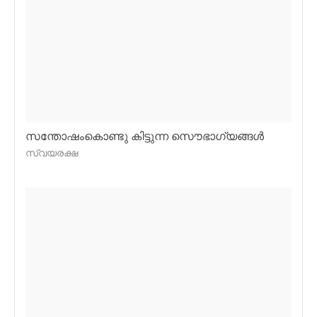
സന്തോഷംകൊണ്ടു കിട്ടുന്ന സൌഭാഗ്യങ്ങള്‍
സ്വയരക്ഷ