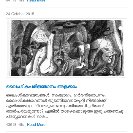
64719 Hits
Read More
24 October 2015
ലൈംഗികപരിജ്ഞാനം അളക്കാം
ലൈംഗികാവയവങ്ങള്‍, സംഭോഗം, ഗര്‍ഭനിരോധനം,
ലൈംഗികരോഗങ്ങള്‍ തുടങ്ങിയവയെപ്പറ്റി നിങ്ങള്‍ക്ക്
എത്രത്തോളം വിവരമുണ്ടെന്നു പരിശോധിച്ചറിയാന്‍
താല്‍പര്യമുണ്ടോ? എങ്കില്‍ താഴെക്കൊടുത്ത ഇരുപത്തഞ്ചു
പ്രസ്താവനകള്‍ ഓര...
43618 Hits
Read More