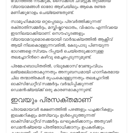
വേഗത്തില്‍ നടക്കുക, സൈക്കിള്‍ ചവിട്ടുക തുടങ്ങിയ
വ്യായാമങ്ങള്‍ ഓരോ ആഴ്ചയിലും ആകെ രണ്ടര
മണിക്കൂറോളം ചെയ്യേണ്ടതുണ്ട്.
സാമൂഹികമായ ഒറ്റപ്പെടലും പ്രവര്‍ത്തിക്കുന്നത്
രക്താതിസമ്മര്‍ദ്ദം, മസ്തിഷ്കാഘാതം, വിഷാദം എന്നിവയെ
ഇടനിലയാക്കിയാണ്. സൌഹൃദങ്ങളും
വ്യായാമവുമൊക്കെയായി വാര്‍ദ്ധക്യത്തില്‍ ആക്റ്റീവ്
ആയി നിലകൊള്ളുന്നവരില്‍, കേടുപാടു പിണയുന്ന
ഭാഗങ്ങളെ സ്വയം റിപ്പയര്‍ ചെയ്തെടുക്കാനുള്ള
തലച്ചോറിന്‍റെ കഴിവു മെച്ചപ്പെടുന്നുമുണ്ട്.
പ്രമേഹബാധിതരില്‍, ഗ്ലൂക്കോസ് വേണ്ടുംവിധം
ലഭ്യമല്ലാതാകുന്നതും അനുബന്ധമായി ഹാനികരമായ
ചില തന്മാത്രകള്‍ രൂപംകൊള്ളുന്നതും തലച്ചോറില്‍
ഓക്സിഡേറ്റീവ് സമ്മര്‍ദ്ദം വര്‍ദ്ധിപ്പിക്കുന്നത്
ഡെമന്‍ഷ്യയ്ക്ക് ഒരു കാരണമാകുന്നുണ്ട്.
ഇവയും പ്രസക്തമാണ്
പ്രായമായവര്‍ ഭക്ഷണത്തില്‍ പഴങ്ങളും പച്ചക്കറികളും
ഇലക്കറികളും മത്സ്യവും ഉള്‍പ്പെടുത്തുന്നത്
ഓക്സിഡേറ്റീവ് സമ്മര്‍ദ്ദം ലഘൂകരിക്കാനും അതുവഴി
ഡെമന്‍ഷ്യയെ പ്രതിരോധിക്കാനും ഉപകരിക്കും.
കശുവണ്ടിപ്പരിപ്പ്, ബദാം, പിസ്ത, വാല്‍നട്ട്, കടല തുടങ്ങിയ