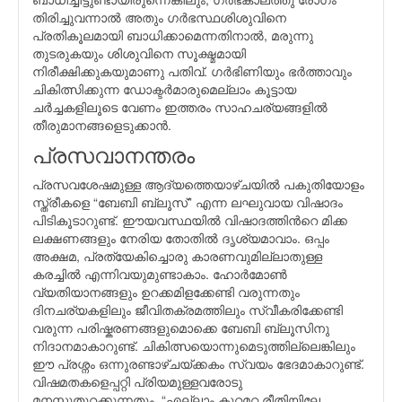
തിരിച്ചുവന്നാല്‍ അതും ഗര്‍ഭസ്ഥശിശുവിനെ
പ്രതികൂലമായി ബാധിക്കാമെന്നതിനാല്‍, മരുന്നു
തുടരുകയും ശിശുവിനെ സൂക്ഷ്മമായി
നിരീക്ഷിക്കുകയുമാണു പതിവ്. ഗര്‍ഭിണിയും ഭര്‍ത്താവും
ചികിത്സിക്കുന്ന ഡോക്ടര്‍മാരുമെല്ലാം കൂട്ടായ
ചര്‍ച്ചകളിലൂടെ വേണം ഇത്തരം സാഹചര്യങ്ങളില്‍
തീരുമാനങ്ങളെടുക്കാന്‍.
പ്രസവാനന്തരം
പ്രസവശേഷമുള്ള ആദ്യത്തെയാഴ്ചയില്‍ പകുതിയോളം
സ്ത്രീകളെ “ബേബി ബ്ലൂസ്” എന്ന ലഘുവായ വിഷാദം
പിടികൂടാറുണ്ട്. ഈയവസ്ഥയില്‍ വിഷാദത്തിന്‍റെ മിക്ക
ലക്ഷണങ്ങളും നേരിയ തോതില്‍ ദൃശ്യമാവാം. ഒപ്പം
അക്ഷമ, പ്രത്യേകിച്ചൊരു കാരണവുമില്ലാതുള്ള
കരച്ചില്‍ എന്നിവയുമുണ്ടാകാം. ഹോര്‍മോണ്‍
വ്യതിയാനങ്ങളും ഉറക്കമിളക്കേണ്ടി വരുന്നതും
ദിനചര്യകളിലും ജീവിതക്രമത്തിലും സ്വീകരിക്കേണ്ടി
വരുന്ന പരിഷ്കരണങ്ങളുമൊക്കെ ബേബി ബ്ലൂസിനു
നിദാനമാകാറുണ്ട്. ചികിത്സയൊന്നുമെടുത്തില്ലെങ്കിലും
ഈ പ്രശ്നം ഒന്നുരണ്ടാഴ്ചയ്ക്കകം സ്വയം ഭേദമാകാറുണ്ട്.
വിഷമതകളെപ്പറ്റി പ്രിയമുള്ളവരോടു
മനസ്സുതുറക്കുന്നതും, “എല്ലാം കുറ്റമറ്റ രീതിയിലേ