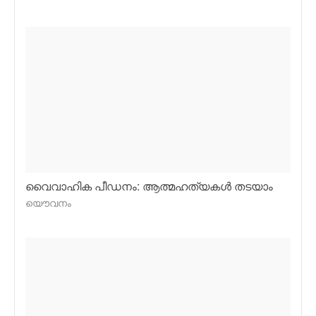
വൈവാഹിക പീഡനം: ആത്മഹത്യകള്‍ തടയാം
യൌവനം