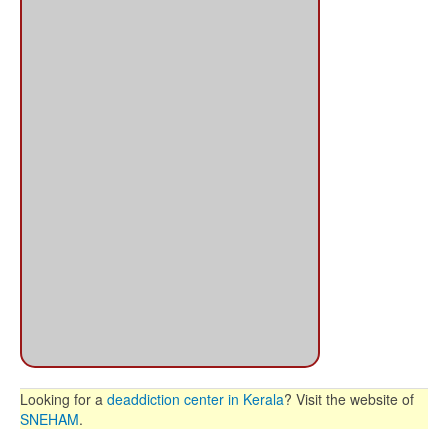
Looking for a
deaddiction center in Kerala
? Visit the website of
SNEHAM
.