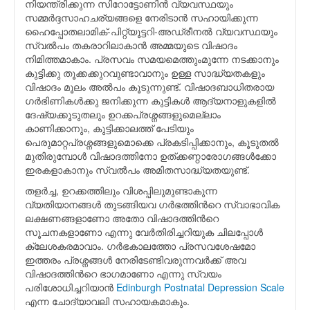
നിയന്ത്രിക്കുന്ന സിറോട്ടോണിന്‍ വ്യവസ്ഥയും
സമ്മര്‍ദ്ദസാഹചര്യങ്ങളെ നേരിടാന്‍ സഹായിക്കുന്ന
ഹൈപ്പോതലാമിക്-പിറ്റ്യൂട്ടറി-അഡ്രീനല്‍ വ്യവസ്ഥയും
സ്വല്‍പം തകരാറിലാകാന്‍ അമ്മയുടെ വിഷാദം
നിമിത്തമാകാം. പ്രസവം സമയമെത്തുംമുന്നേ നടക്കാനും
കുട്ടിക്കു തൂക്കക്കുറവുണ്ടാവാനും ഉള്ള സാദ്ധ്യതകളും
വിഷാദം മൂലം അല്‍പം കൂടുന്നുണ്ട്. വിഷാദബാധിതരായ
ഗര്‍ഭിണികള്‍ക്കു ജനിക്കുന്ന കുട്ടികള്‍ ആദ്യനാളുകളില്‍
ദേഷ്യക്കൂടുതലും ഉറക്കപ്രശ്നങ്ങളുമെല്ലാം
കാണിക്കാനും, കുട്ടിക്കാലത്ത് പേടിയും
പെരുമാറ്റപ്രശ്നങ്ങളുമൊക്കെ പ്രകടിപ്പിക്കാനും, കൂടുതല്‍
മുതിരുമ്പോള്‍ വിഷാദത്തിനോ ഉത്ക്കണ്ഠാരോഗങ്ങള്‍ക്കോ
ഇരകളാകാനും സ്വല്‍പം അമിതസാദ്ധ്യതയുണ്ട്.
തളര്‍ച്ച, ഉറക്കത്തിലും വിശപ്പിലുമുണ്ടാകുന്ന
വ്യതിയാനങ്ങള്‍ തുടങ്ങിയവ ഗര്‍ഭത്തിന്‍റെ സ്വാഭാവിക
ലക്ഷണങ്ങളാണോ അതോ വിഷാദത്തിന്‍റെ
സൂചനകളാണോ എന്നു വേര്‍തിരിച്ചറിയുക ചിലപ്പോള്‍
ക്ലേശകരമാവാം. ഗര്‍ഭകാലത്തോ പ്രസവശേഷമോ
ഇത്തരം പ്രശ്നങ്ങള്‍ നേരിടേണ്ടിവരുന്നവര്‍ക്ക് അവ
വിഷാദത്തിന്‍റെ ഭാഗമാണോ എന്നു സ്വയം
പരിശോധിച്ചറിയാന്‍
Edinburgh Postnatal Depression Scale
എന്ന ചോദ്യാവലി സഹായകമാകും.