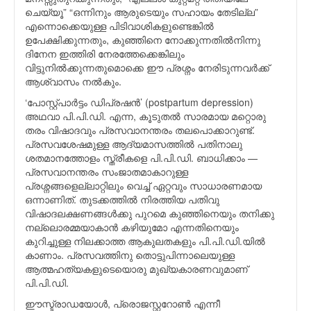
ചെയ്യൂ” “ഒന്നിനും ആരുടെയും സഹായം തേടില്ല”
എന്നൊക്കെയുള്ള പിടിവാശികളുണ്ടെങ്കില്‍
ഉപേക്ഷിക്കുന്നതും, കുഞ്ഞിനെ നോക്കുന്നതില്‍നിന്നു
ദിനേന ഇത്തിരി നേരത്തേക്കെങ്കിലും
വിട്ടുനില്‍ക്കുന്നതുമൊക്കെ ഈ പ്രശ്നം നേരിടുന്നവര്‍ക്ക്
ആശ്വാസം നല്‍കും.
‘പോസ്റ്റ്‌പാര്‍ട്ടം ഡിപ്രഷന്‍’ (postpartum depression)
അഥവാ പി.പി.ഡി. എന്ന, കൂടുതല്‍ സാരമായ മറ്റൊരു
തരം വിഷാദവും പ്രസവാനന്തരം തലപൊക്കാറുണ്ട്.
പ്രസവശേഷമുള്ള ആദ്യമാസത്തില്‍ പതിനാലു
ശതമാനത്തോളം സ്ത്രീകളെ പി.പി.ഡി. ബാധിക്കാം —
പ്രസവാനന്തരം സംജാതമാകാറുള്ള
പ്രശ്നങ്ങളെല്ലാറ്റിലും വെച്ച് ഏറ്റവും സാധാരണമായ
ഒന്നാണിത്. തുടക്കത്തില്‍ നിരത്തിയ പതിവു
വിഷാദലക്ഷണങ്ങള്‍ക്കു പുറമെ കുഞ്ഞിനെയും തനിക്കു
നല്ലൊരമ്മയാകാന്‍ കഴിയുമോ എന്നതിനെയും
കുറിച്ചുള്ള നിലക്കാത്ത ആകുലതകളും പി.പി.ഡി.യില്‍
കാണാം. പ്രസവത്തിനു തൊട്ടുപിന്നാലെയുള്ള
ആത്മഹത്യകളുടെയൊരു മുഖ്യകാരണവുമാണ്
പി.പി.ഡി.
ഈസ്ട്രാഡയോള്‍, പ്രൊജസ്റ്ററോണ്‍ എന്നീ