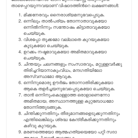
താഴെപ്പറയുന്നവയാണ് വിഷാദത്തിന്‍റെ ലക്ഷണങ്ങള്‍:
മിക്കനേരവും നൈരാശ്യമനുഭവപ്പെടുക.
ഒന്നിലും താല്‍പര്യം തോന്നാതാവുകയോ
ഒന്നില്‍നിന്നും സന്തോഷം കിട്ടാതാവുകയോ
ചെയ്യുക.
വിശപ്പോ തൂക്കമോ വല്ലാതെ കുറയുകയോ
കൂടുകയോ ചെയ്യുക.
ഉറക്കം നഷ്ടമാവുകയോ അമിതമാവുകയോ
ചെയ്യുക.
ചിന്തയും ചലനങ്ങളും സംസാരവും, മറ്റുള്ളവര്‍ക്കു
തിരിച്ചറിയാനാകുംവിധം, മന്ദഗതിയിലോ
അസ്വസ്ഥമോ ആവുക.
ഒന്നിനുമൊരു ഊര്‍ജം തോന്നാതിരിക്കുകയോ
ആകെ തളര്‍ച്ചയനുഭവപ്പെടുകയോ ചെയ്യുക.
താന്‍ ഒന്നിനുംകൊള്ളാത്ത ഒരാളാണെന്നോ
അമിതമായ, അസ്ഥാനത്തുള്ള കുറ്റബോധമോ
തോന്നിത്തുടങ്ങുക.
ചിന്തിക്കുന്നതിനും തീരുമാനങ്ങളെടുക്കുന്നതിനും
എന്തിലെങ്കിലും ശ്രദ്ധ കേന്ദ്രീകരിക്കുന്നതിനും
കഴിവു കുറയുക.
മരണത്തെയോ ആത്മഹത്യയെയോ പറ്റി സദാ
ആലോചിക്കാന്‍ തുടങ്ങുക.