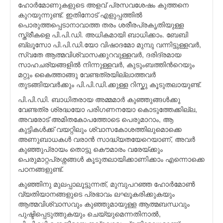
ഹോര്‍മോണുകളുടെ അളവ് പ്രസവശേഷം കുത്തനെ
കുറയുന്നുണ്ട്. ഇതിനോട് എളുപ്പത്തില്‍
പൊരുത്തപ്പെടാനാവാത്ത തരം ശരീരപ്രകൃതിയുള്ള
സ്ത്രീകളെ പി.പി.ഡി. അധികമായി ബാധിക്കാം. ബേബി
ബ്ലൂസോ പി.പി.ഡി.യോ വിഷാദമോ മുമ്പു വന്നിട്ടുള്ളവര്‍,
സ്വതേ ആത്മവിശ്വാസക്കുറവുള്ളവര്‍, ദരിദ്രമായ
സാഹചര്യങ്ങളില്‍ നിന്നുള്ളവര്‍, കുടുംബത്തിന്‍റെയും
മറ്റും കൈത്താങ്ങു വേണ്ടത്രയില്ലാത്തവര്‍
തുടങ്ങിയവര്‍ക്കും പി.പി.ഡി.ക്കുള്ള റിസ്കു കൂടുതലായുണ്ട്.
പി.പി.ഡി. ബാധിതരായ അമ്മമാര്‍ കുഞ്ഞുങ്ങള്‍ക്കു
വേണ്ടത്ര ശ്രദ്ധയോ പരിഗണനയോ കൊടുത്തേക്കില്ല,
അവരോട് അമിതകോപത്തോടെ പെരുമാറാം, ആ
കുട്ടികള്‍ക്ക് വയറ്റിലും ശ്വാസകോശത്തിലുമൊക്കെ
അണുബാധകള്‍ വരാന്‍ സാദ്ധ്യതയേറെയാണ്, അവര്‍
കുഞ്ഞുപ്രായം തൊട്ടു കൌമാരം വരേയ്ക്കും
പെരുമാറ്റപ്രശ്നങ്ങള്‍ കൂടുതലായിക്കാണിക്കാം എന്നൊക്കെ
പഠനങ്ങളുണ്ട്.
കുഞ്ഞിനു മുലപ്പാലൂട്ടുന്നത്, മുമ്പുപറഞ്ഞ ഹോര്‍മോണ്‍
വ്യതിയാനങ്ങളുടെ പ്രഭാവം ലഘൂകരിക്കുകയും
ആത്മവിശ്വാസവും കുഞ്ഞുമായുള്ള ആത്മബന്ധവും
പുഷ്ടിപ്പെടുത്തുകയും ചെയ്യുമെന്നതിനാല്‍,