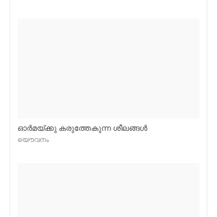
ഓര്‍മയ്ക്കു കരുത്തേകുന്ന ശീലങ്ങള്‍
യൌവനം