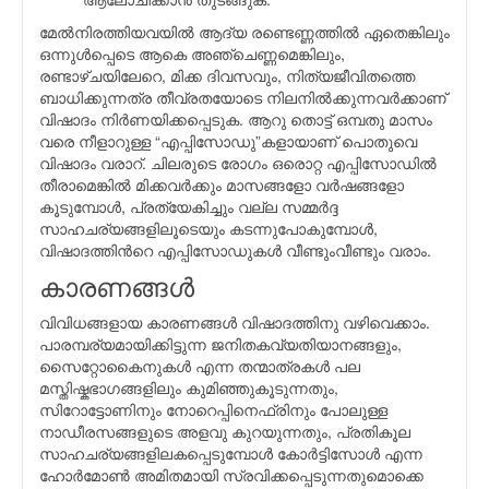
മേല്‍നിരത്തിയവയില്‍ ആദ്യ രണ്ടെണ്ണത്തില്‍ ഏതെങ്കിലും
ഒന്നുള്‍പ്പെടെ ആകെ അഞ്ചെണ്ണമെങ്കിലും,
രണ്ടാഴ്ചയിലേറെ, മിക്ക ദിവസവും, നിത്യജീവിതത്തെ
ബാധിക്കുന്നത്ര തീവ്രതയോടെ നിലനില്‍ക്കുന്നവര്‍ക്കാണ്
വിഷാദം നിര്‍ണയിക്കപ്പെടുക. ആറു തൊട്ട് ഒമ്പതു മാസം
വരെ നീളാറുള്ള “എപ്പിസോഡു”കളായാണ് പൊതുവെ
വിഷാദം വരാറ്. ചിലരുടെ രോഗം ഒരൊറ്റ എപ്പിസോഡില്‍
തീരാമെങ്കില്‍ മിക്കവര്‍ക്കും മാസങ്ങളോ വര്‍ഷങ്ങളോ
കൂടുമ്പോള്‍, പ്രത്യേകിച്ചും വല്ല സമ്മര്‍ദ്ദ
സാഹചര്യങ്ങളിലൂടെയും കടന്നുപോകുമ്പോള്‍,
വിഷാദത്തിന്‍റെ എപ്പിസോഡുകള്‍ വീണ്ടുംവീണ്ടും വരാം.
കാരണങ്ങള്‍
വിവിധങ്ങളായ കാരണങ്ങള്‍ വിഷാദത്തിനു വഴിവെക്കാം.
പാരമ്പര്യമായിക്കിട്ടുന്ന ജനിതകവ്യതിയാനങ്ങളും,
സൈറ്റോകൈനുകള്‍ എന്ന തന്മാത്രകള്‍ പല
മസ്തിഷ്കഭാഗങ്ങളിലും കുമിഞ്ഞുകൂടുന്നതും,
സിറോട്ടോണിനും നോറെപ്പിനെഫ്രിനും പോലുള്ള
നാഡീരസങ്ങളുടെ അളവു കുറയുന്നതും, പ്രതികൂല
സാഹചര്യങ്ങളിലകപ്പെടുമ്പോള്‍ കോര്‍ട്ടിസോള്‍ എന്ന
ഹോര്‍മോണ്‍ അമിതമായി സ്രവിക്കപ്പെടുന്നതുമൊക്കെ