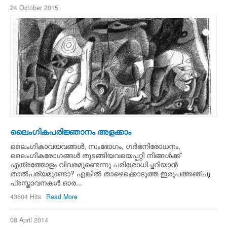
24 October 2015
ലൈംഗികപരിജ്ഞാനം അളക്കാം
ലൈംഗികാവയവങ്ങള്‍, സംഭോഗം, ഗര്‍ഭനിരോധനം,
ലൈംഗികരോഗങ്ങള്‍ തുടങ്ങിയവയെപ്പറ്റി നിങ്ങള്‍ക്ക്
എത്രത്തോളം വിവരമുണ്ടെന്നു പരിശോധിച്ചറിയാന്‍
താല്‍പര്യമുണ്ടോ? എങ്കില്‍ താഴെക്കൊടുത്ത ഇരുപത്തഞ്ചു
പ്രസ്താവനകള്‍ ഓര...
43604 Hits
Read More
08 April 2014