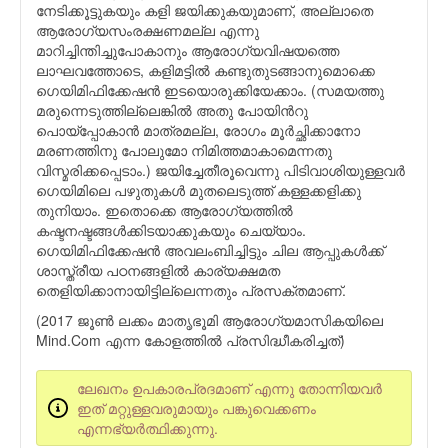
നേടിക്കൂട്ടുകയും കളി ജയിക്കുകയുമാണ്‌, അല്ലാതെ
ആരോഗ്യസംരക്ഷണമല്ല എന്നു
മാറിച്ചിന്തിച്ചുപോകാനും ആരോഗ്യവിഷയത്തെ
ലാഘവത്തോടെ, കളിമട്ടില്‍ കണ്ടുതുടങ്ങാനുമൊക്കെ
ഗെയിമിഫിക്കേഷന്‍ ഇടയൊരുക്കിയേക്കാം. (സമയത്തു
മരുന്നെടുത്തില്ലെങ്കില്‍ അതു പോയിന്‍റു
പൊയ്പ്പോകാന്‍ മാത്രമല്ല, രോഗം മൂര്‍ച്ഛിക്കാനോ
മരണത്തിനു പോലുമോ നിമിത്തമാകാമെന്നതു
വിസ്മരിക്കപ്പെടാം.) ജയിച്ചേതീരൂവെന്നു പിടിവാശിയുള്ളവര്‍
ഗെയിമിലെ പഴുതുകള്‍ മുതലെടുത്ത് കള്ളക്കളിക്കു
തുനിയാം. ഇതൊക്കെ ആരോഗ്യത്തില്‍
കഷ്ടനഷ്ടങ്ങള്‍ക്കിടയാക്കുകയും ചെയ്യാം.
ഗെയിമിഫിക്കേഷന്‍ അവലംബിച്ചിട്ടും ചില ആപ്പുകള്‍ക്ക്
ശാസ്ത്രീയ പഠനങ്ങളില്‍ കാര്യക്ഷമത
തെളിയിക്കാനായിട്ടില്ലെന്നതും പ്രസക്തമാണ്.
(2017 ജൂണ്‍ ലക്കം മാതൃഭൂമി ആരോഗ്യമാസികയിലെ
Mind.Com എന്ന കോളത്തില്‍ പ്രസിദ്ധീകരിച്ചത്)
ലേഖനം ഉപകാരപ്രദമാണ് എന്നു തോന്നിയവര്‍
ഇത് മറ്റുള്ളവരുമായും പങ്കുവെക്കണം
എന്നഭ്യര്‍ത്ഥിക്കുന്നു.