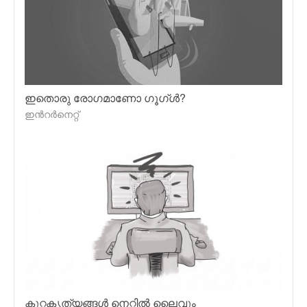
ഇതൊരു രോഗമാണോ ഗൂഗ്ള്‍?
ഇന്‍റര്‍നെറ്റ്
കുറ്റകൃത്യങ്ങള്‍ നെറ്റില്‍ ലൈവും