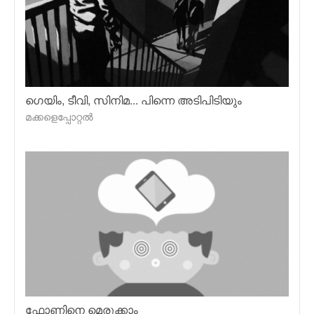
ഗെയിം, ടീവി, സിനിമ... പിന്നെ അടിപിടിയും
മക്കളെപ്പോറ്റല്‍
ഫോണിനെ മെരുക്കാം