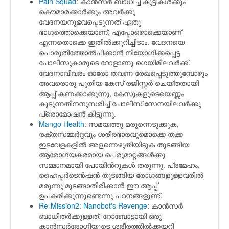
Pain Squad
: കാന്‍സര്‍ ബാധിച്ച കുട്ടികള്‍ക്കും
കൌമാരക്കാര്‍ക്കും അവര്‍ക്കു
വേദനയനുഭവപ്പെടുന്നത് ഏതു
ഭാഗത്തൊക്കെയാണ്, എപ്പോഴൊക്കെയാണ്
എന്നതൊക്കെ ഇതില്‍ക്കുറിച്ചിടാം. വേദനയെ
പൊരുതിത്തോല്‍പിക്കാന്‍ നിയോഗിക്കപ്പെട്ട
പോലീസുകാരുടെ റോളാണു ഗെയിമിലവര്‍ക്ക്.
വേദനാവിവരം ഓരോ തവണ രേഖപ്പെടുത്തുമ്പോഴും
അവരൊരു പുതിയ കേസ് രജിസ്റ്റര്‍ ചെയ്തതായി
ആപ്പ് കണക്കാക്കുന്നു, കേസുകളുടെയെണ്ണം
കൂടുന്നതിനനുസരിച്ച് പോലീസ് സേനയിലവര്‍ക്കു
പ്രൊമോഷന്‍ കിട്ടുന്നു.
Mango Health
: സമയത്തു മരുന്നെടുക്കുക,
രക്തസമ്മര്‍ദ്ദവും ശരീരഭാരവുമൊക്കെ തക്ക
ഇടവേളകളില്‍ അളന്നെഴുതിയിടുക തുടങ്ങിയ
ആരോഗ്യകരമായ പെരുമാറ്റങ്ങള്‍ക്കു
സമ്മാനമായി പോയിന്‍റുകള്‍ തരുന്നു. പ്രമേഹം,
ഹൈപ്പര്‍ടെന്‍ഷന്‍ തുടങ്ങിയ രോഗങ്ങളുള്ളവരില്‍
മരുന്നു മുടങ്ങാതിരിക്കാന്‍ ഈ ആപ്പ്
ഉപകരിക്കുന്നുണ്ടെന്നു പഠനങ്ങളുണ്ട്.
Re-Mission2: Nanobot's Revenge
: കാന്‍സര്‍
ബാധിതര്‍ക്കുള്ളത്. റോബോട്ടായി ഒരു
കാന്‍സര്‍രോഗിയുടെ ശരീരത്തില്‍ക്കയറി