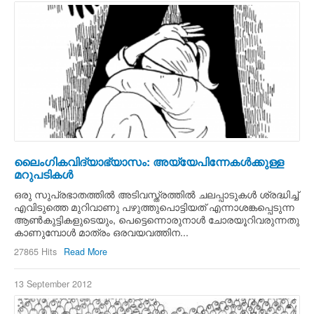
ലൈംഗികവിദ്യാഭ്യാസം: അയ്യേപിന്നേകള്‍ക്കുള്ള
മറുപടികള്‍
ഒരു സുപ്രഭാതത്തില്‍ അടിവസ്ത്രത്തില്‍ ചലപ്പാടുകള്‍ ശ്രദ്ധിച്ച്
എവിടുത്തെ മുറിവാണു പഴുത്തുപൊട്ടിയത് എന്നാശങ്കപ്പെടുന്ന
ആണ്‍കുട്ടികളുടെയും, പെട്ടെന്നൊരുനാള്‍ ചോരയൂറിവരുന്നതു
കാണുമ്പോള്‍ മാത്രം ഒരവയവത്തിന...
27865 Hits
Read More
13 September 2012