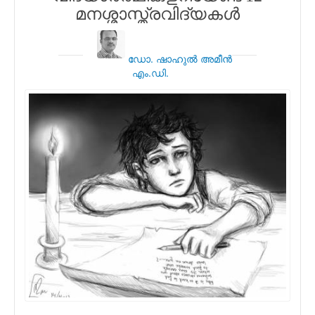
മനശ്ശാസ്ത്രവിദ്യകള്‍
ഡോ. ഷാഹുല്‍ അമീന്‍
എം.ഡി.