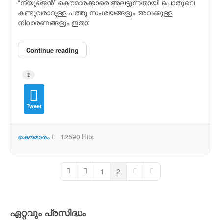
“ന്യൂജെന്‍” കൌമാരക്കാരെ അലട്ടുന്നതായി പൊതുവെ
കണ്ടുവരാറുള്ള പത്തു സംശയങ്ങളും അവക്കുള്ള
നിവാരണങ്ങളും ഇതാ:
Continue reading
2
Tweet
കൌമാരം
12590 Hits
1
2
First Page
Previous Page
Next Page
Last Page
ഏറ്റവും പ്രസിദ്ധം