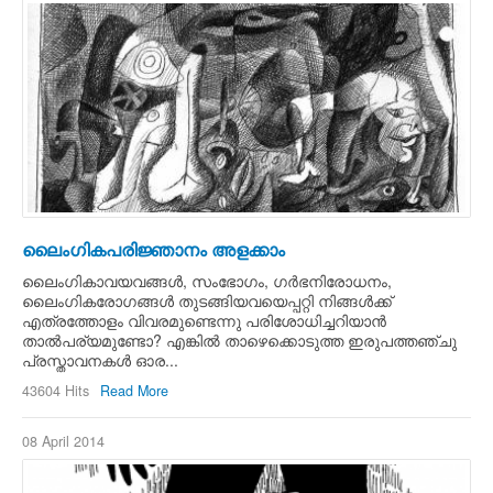
ലൈംഗികപരിജ്ഞാനം അളക്കാം
ലൈംഗികാവയവങ്ങള്‍, സംഭോഗം, ഗര്‍ഭനിരോധനം,
ലൈംഗികരോഗങ്ങള്‍ തുടങ്ങിയവയെപ്പറ്റി നിങ്ങള്‍ക്ക്
എത്രത്തോളം വിവരമുണ്ടെന്നു പരിശോധിച്ചറിയാന്‍
താല്‍പര്യമുണ്ടോ? എങ്കില്‍ താഴെക്കൊടുത്ത ഇരുപത്തഞ്ചു
പ്രസ്താവനകള്‍ ഓര...
43604 Hits
Read More
08 April 2014