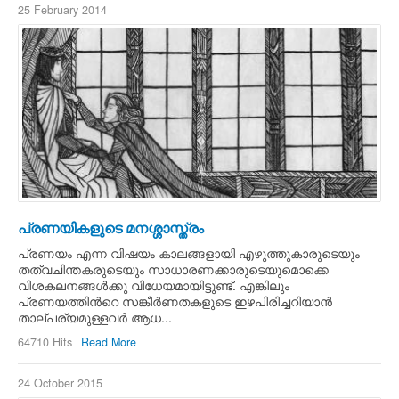
25 February 2014
പ്രണയികളുടെ മനശ്ശാസ്ത്രം
പ്രണയം എന്ന വിഷയം കാലങ്ങളായി എഴുത്തുകാരുടെയും
തത്വചിന്തകരുടെയും സാധാരണക്കാരുടെയുമൊക്കെ
വിശകലനങ്ങള്‍ക്കു വിധേയമായിട്ടുണ്ട്. എങ്കിലും
പ്രണയത്തിന്‍റെ സങ്കീര്‍ണതകളുടെ ഇഴപിരിച്ചറിയാന്‍
താല്പര്യമുള്ളവര്‍ ആധ...
64710 Hits
Read More
24 October 2015