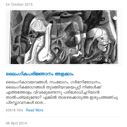
24 October 2015
ലൈംഗികപരിജ്ഞാനം അളക്കാം
ലൈംഗികാവയവങ്ങള്‍, സംഭോഗം, ഗര്‍ഭനിരോധനം,
ലൈംഗികരോഗങ്ങള്‍ തുടങ്ങിയവയെപ്പറ്റി നിങ്ങള്‍ക്ക്
എത്രത്തോളം വിവരമുണ്ടെന്നു പരിശോധിച്ചറിയാന്‍
താല്‍പര്യമുണ്ടോ? എങ്കില്‍ താഴെക്കൊടുത്ത ഇരുപത്തഞ്ചു
പ്രസ്താവനകള്‍ ഓര...
43618 Hits
Read More
08 April 2014