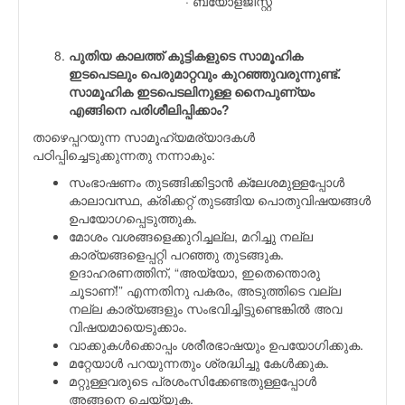
· ബയോളജിസ്റ്റ്
പുതിയ കാലത്ത് കുട്ടികളുടെ സാമൂഹിക
ഇടപെടലും പെരുമാറ്റവും കുറഞ്ഞുവരുന്നുണ്ട്.
സാമൂഹിക ഇടപെടലിനുള്ള നൈപുണ്യം
എങ്ങിനെ പരിശീലിപ്പിക്കാം?
താഴെപ്പറയുന്ന സാമൂഹ്യമര്യാദകൾ
പഠിപ്പിച്ചെടുക്കുന്നതു നന്നാകും:
സംഭാഷണം തുടങ്ങിക്കിട്ടാൻ ക്ലേശമുള്ളപ്പോള്‍
കാലാവസ്ഥ, ക്രിക്കറ്റ് തുടങ്ങിയ പൊതുവിഷയങ്ങള്‍
ഉപയോഗപ്പെടുത്തുക.
മോശം വശങ്ങളെക്കുറിച്ചല്ല, മറിച്ചു നല്ല
കാര്യങ്ങളെപ്പറ്റി പറഞ്ഞു തുടങ്ങുക.
ഉദാഹരണത്തിന്, “അയ്യോ, ഇതെന്തൊരു
ചൂടാണ്!” എന്നതിനു പകരം, അടുത്തിടെ വല്ല
നല്ല കാര്യങ്ങളും സംഭവിച്ചിട്ടുണ്ടെങ്കിൽ അവ
വിഷയമായെടുക്കാം.
വാക്കുകൾക്കൊപ്പം ശരീരഭാഷയും ഉപയോഗിക്കുക.
മറ്റേയാള്‍ പറയുന്നതും ശ്രദ്ധിച്ചു കേൾക്കുക.
മറ്റുള്ളവരുടെ പ്രശംസിക്കേണ്ടതുള്ളപ്പോൾ
അങ്ങനെ ചെയ്യുക.