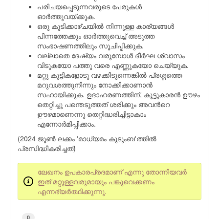
പരിചയപ്പെടുന്നവരുടെ പേരുകൾ
ഓർത്തുവയ്ക്കുക.
ഒരു കൂടിക്കാഴ്ചയിൽ നിന്നുള്ള കാര്യങ്ങൾ
പിന്നത്തേക്കും ഓർത്തുവെച്ച് അടുത്ത
സംഭാഷണത്തിലും സൂചിപ്പിക്കുക.
വല്ലാതെ ദേഷ്യം വരുമ്പോൾ ദീർഘ ശ്വാസം
വിടുകയോ പത്തു വരെ എണ്ണുകയോ ചെയ്യുക.
മറ്റു കുട്ടികളോടു വഴക്കിടുന്നെങ്കിൽ പ്രശ്നത്തെ
മറുവശത്തുനിന്നും നോക്കിക്കാണാൻ
സഹായിക്കുക. ഉദാഹരണത്തിന്, കൂട്ടുകാരൻ ഊഴം
തെറ്റിച്ചു പന്തെടുത്തത് ശരിക്കും അവന്‍റെ
ഊഴമാണെന്നു തെറ്റിദ്ധരിച്ചിട്ടാകാം
എന്നോര്‍മിപ്പിക്കാം.
(2024 ജൂണ്‍ ലക്കം 'മാധ്യമം കുടുംബ'ത്തില്‍
പ്രസിദ്ധീകരിച്ചത്)
ലേഖനം ഉപകാരപ്രദമാണ് എന്നു തോന്നിയവര്‍
ഇത് മറ്റുള്ളവരുമായും പങ്കുവെക്കണം
എന്നഭ്യര്‍ത്ഥിക്കുന്നു.
0