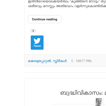
ഇതിന്‍റെയൊക്കെയര്‍ത്ഥം “കുഞ്ഞിനെ നോട്ടം” തുട
ശരീരവും മനസ്സും അതിവേഗം വളര്‍ന്നുകൊണ്ടിരിക്
Continue reading
3
Tweet
മക്കളെപ്പോറ്റല്‍
സ്ത്രീകള്‍
12617 Hits
ബുദ്ധിവികാസം: മാ