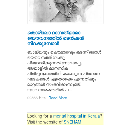
തൊഴിലോ ദാമ്പത്യമോ
യൌവനത്തില്‍ ടെന്‍ഷന്‍
നിറക്കുമ്പോള്‍
ബാല്യവും കൌമാരവും കടന്ന്‍ ഒരാള്‍
യൌവനത്തിലേക്കു
പ്രവേശിക്കുന്നതിനോടൊപ്പം
അയാളില്‍ മാനസിക
പിരിമുറുക്കത്തിനിടയാക്കുന്ന പ്രധാന
ഘടകങ്ങള്‍ ഏതൊക്കെ എന്നതിലും
മാറ്റങ്ങള്‍ സംഭവിക്കുന്നുണ്ട്.
യൗവനാരംഭത്തില്‍ പ...
22566 Hits
Read More
Looking for a
mental hospital in Kerala
?
Visit the website of
SNEHAM
.