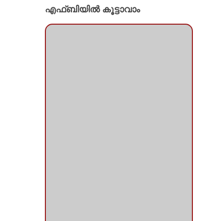
എഫ്ബിയില്‍ കൂട്ടാവാം