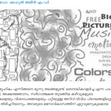
ഡോ. ഷാഹുല്‍ അമീന്‍ എം.ഡി.
ാമൂഹികം എന്നിങ്ങനെ മൂന്നു തലങ്ങളുണ്ട്. ബൌദ്ധികവളര്‍ച്ച എന്ന പദ
യുക്തി, അക്ഷരജ്ഞാനം, സര്‍ഗാത്മകത തുടങ്ങിയ കഴിവുകളുടെ
െയും വിശദാംശങ്ങളെയും പറ്റിയുള്ള അറിവ് വിവിധ പ്രായങ്ങളിലുള
ങളെ തിരിച്ചറിയാനും, അവരുടെ മനോവികാസത്തിന് ഏറ്റവുമനുകൂലമായ