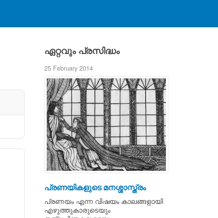
ഏറ്റവും പ്രസിദ്ധം
25 February 2014
പ്രണയികളുടെ മനശ്ശാസ്ത്രം
പ്രണയം എന്ന വിഷയം കാലങ്ങളായി
എഴുത്തുകാരുടെയും