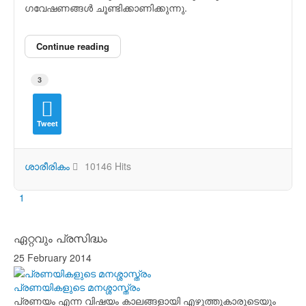
ഗവേഷണങ്ങള്‍ ചൂണ്ടിക്കാണിക്കുന്നു.
Continue reading
3
Tweet
ശാരീരികം
10146 Hits
First Page
Previous Page
Next Page
Last Page
1
ഏറ്റവും പ്രസിദ്ധം
25 February 2014
പ്രണയികളുടെ മനശ്ശാസ്ത്രം
പ്രണയം എന്ന വിഷയം കാലങ്ങളായി എഴുത്തുകാരുടെയും