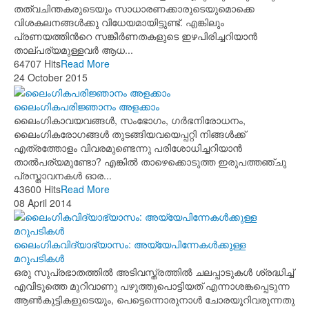
തത്വചിന്തകരുടെയും സാധാരണക്കാരുടെയുമൊക്കെ
വിശകലനങ്ങള്‍ക്കു വിധേയമായിട്ടുണ്ട്. എങ്കിലും
പ്രണയത്തിന്‍റെ സങ്കീര്‍ണതകളുടെ ഇഴപിരിച്ചറിയാന്‍
താല്പര്യമുള്ളവര്‍ ആധ...
64707 Hits
Read More
24 October 2015
ലൈംഗികപരിജ്ഞാനം അളക്കാം
ലൈംഗികാവയവങ്ങള്‍, സംഭോഗം, ഗര്‍ഭനിരോധനം,
ലൈംഗികരോഗങ്ങള്‍ തുടങ്ങിയവയെപ്പറ്റി നിങ്ങള്‍ക്ക്
എത്രത്തോളം വിവരമുണ്ടെന്നു പരിശോധിച്ചറിയാന്‍
താല്‍പര്യമുണ്ടോ? എങ്കില്‍ താഴെക്കൊടുത്ത ഇരുപത്തഞ്ചു
പ്രസ്താവനകള്‍ ഓര...
43600 Hits
Read More
08 April 2014
ലൈംഗികവിദ്യാഭ്യാസം: അയ്യേപിന്നേകള്‍ക്കുള്ള
മറുപടികള്‍
ഒരു സുപ്രഭാതത്തില്‍ അടിവസ്ത്രത്തില്‍ ചലപ്പാടുകള്‍ ശ്രദ്ധിച്ച്
എവിടുത്തെ മുറിവാണു പഴുത്തുപൊട്ടിയത് എന്നാശങ്കപ്പെടുന്ന
ആണ്‍കുട്ടികളുടെയും, പെട്ടെന്നൊരുനാള്‍ ചോരയൂറിവരുന്നതു