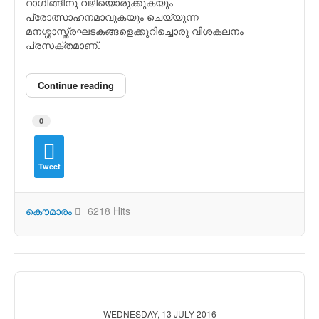
റാഗിങ്ങിനു വഴിയൊരുക്കുകയും
പ്രോത്സാഹനമാവുകയും ചെയ്യുന്ന
മനശ്ശാസ്ത്രഘടകങ്ങളെക്കുറിച്ചൊരു വിശകലനം
പ്രസക്തമാണ്.
Continue reading
0
Tweet
കൌമാരം
6218 Hits
WEDNESDAY, 13 JULY 2016