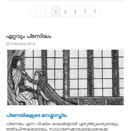
1
2
3
First Page
Previous Page
Next Page
Last Page
ഏറ്റവും പ്രസിദ്ധം
25 February 2014
പ്രണയികളുടെ മനശ്ശാസ്ത്രം
പ്രണയം എന്ന വിഷയം കാലങ്ങളായി എഴുത്തുകാരുടെയും
തത്വചിന്തകരുടെയും സാധാരണക്കാരുടെയുമൊക്കെ