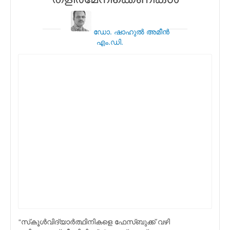
ഡോ. ഷാഹുല്‍ അമീന്‍
എം.ഡി.
“സ്‌കൂള്‍വിദ്യാര്‍ത്ഥിനികളെ ഫേസ്ബുക്ക് വഴി