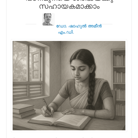
സഹായകമാക്കാം
ഡോ. ഷാഹുല്‍ അമീന്‍
എം.ഡി.