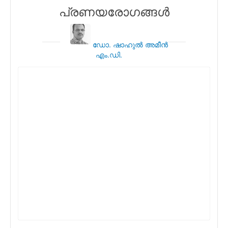
പ്രണയരോഗങ്ങള്‍
ഡോ. ഷാഹുല്‍ അമീന്‍
എം.ഡി.