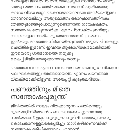
പോലുള്ള ജീവിതപരിതസ്ഥിതികളുടെ സ്വാധീനം വെറും
പത്തു ശതമാനം മാത്രമാണെന്നതാണ്. പുതിയൊരു
കാറോ വീടോ മറ്റോ കൈവശമായാലുടന്‍ അത്യാഹ്ളാദം
തോന്നാമെങ്കിലും അതുമൊത്തം ഒരാറുമാസത്തിനകം
തേഞ്ഞുമാഞ്ഞുപോവുന്നുണ്ടെന്നാണ് ഗവേഷകമതം.
സന്തോഷം തേടുന്നവര്‍ക്ക് ഏറെ പ്രസക്തം ഇനിയും
ബാക്കിയുള്ള നാല്‍പതു ശതമാനമാണ്. കാരണം,
ഇത്രയും ഭാഗത്തെ നിര്‍ണയിക്കുന്നത് നമ്മുടെ ചിന്തകളും
ചെയ്തികളുമാണ്. ഇവയെ ആരോഗ്യകരമാക്കിയാല്‍
ഈയൊരു ശതമാനത്തെ നമുക്കു
കൈപ്പിടിയിലൊതുക്കാനാവും താനും.
പൊതുവെ നാം ഏറെ സന്തോഷദായകമെന്നു ഗണിക്കുന്ന
പല ഘടകങ്ങളും അങ്ങനെയല്ല എന്നും പഠനങ്ങള്‍
വ്യക്തമാക്കിയിട്ടുണ്ട്. അതേപ്പറ്റി കൂടുതലറിയാം.
പണത്തിനും മീതെ
സന്തോഷപ്പരുന്ത്
ജീവിതത്തില്‍ സങ്കടം വിതക്കാവുന്ന പലതിനെയും
ദൂരെമാറ്റിനിര്‍ത്താന്‍ പണംകൊണ്ടേ പറ്റൂവെന്നതു
സത്യമാണ്. ഉണ്ണാനുമുടുക്കാനുമില്ലാതെയും കാശു
കൊടുക്കാനുള്ളവരെപ്പേടിച്ചും നാള്‍കഴിക്കുന്നവര്‍ക്ക്
സന്തോഷം മരീചികയാവാം. എന്നാല്‍,