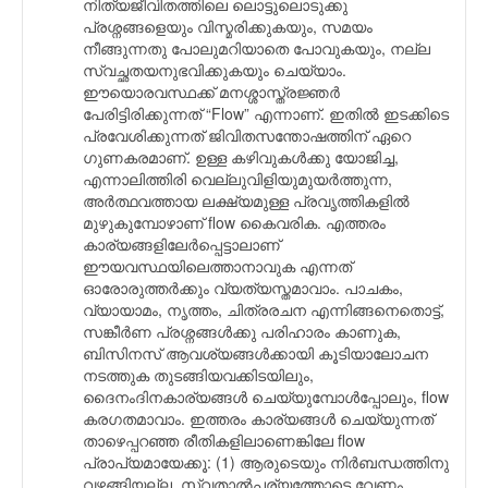
നിത്യജീവിതത്തിലെ ലൊട്ടുലൊടുക്കു
പ്രശ്നങ്ങളെയും വിസ്മരിക്കുകയും, സമയം
നീങ്ങുന്നതു പോലുമറിയാതെ പോവുകയും, നല്ല
സ്വച്ഛതയനുഭവിക്കുകയും ചെയ്യാം.
ഈയൊരവസ്ഥക്ക് മനശ്ശാസ്ത്രജ്ഞര്‍
പേരിട്ടിരിക്കുന്നത് “Flow” എന്നാണ്. ഇതില്‍ ഇടക്കിടെ
പ്രവേശിക്കുന്നത് ജിവിതസന്തോഷത്തിന് ഏറെ
ഗുണകരമാണ്. ഉള്ള കഴിവുകള്‍ക്കു യോജിച്ച,
എന്നാലിത്തിരി വെല്ലുവിളിയുമുയര്‍ത്തുന്ന,
അര്‍ത്ഥവത്തായ ലക്ഷ്യമുള്ള പ്രവൃത്തികളില്‍
മുഴുകുമ്പോഴാണ് flow കൈവരിക. എത്തരം
കാര്യങ്ങളിലേര്‍പ്പെട്ടാലാണ്
ഈയവസ്ഥയിലെത്താനാവുക എന്നത്
ഓരോരുത്തര്‍ക്കും വ്യത്യസ്തമാവാം. പാചകം,
വ്യായാമം, നൃത്തം, ചിത്രരചന എന്നിങ്ങനെതൊട്ട്,
സങ്കീര്‍ണ പ്രശ്നങ്ങള്‍ക്കു പരിഹാരം കാണുക,
ബിസിനസ് ആവശ്യങ്ങള്‍ക്കായി കൂടിയാലോചന
നടത്തുക തുടങ്ങിയവക്കിടയിലും,
ദൈനംദിനകാര്യങ്ങള്‍ ചെയ്യുമ്പോള്‍പ്പോലും, flow
കരഗതമാവാം. ഇത്തരം കാര്യങ്ങള്‍ ചെയ്യുന്നത്
താഴെപ്പറഞ്ഞ രീതികളിലാണെങ്കിലേ flow
പ്രാപ്യമായേക്കൂ: (1) ആരുടെയും നിര്‍ബന്ധത്തിനു
വഴങ്ങിയല്ല, സ്വതാല്‍പര്യത്തോടെ വേണം