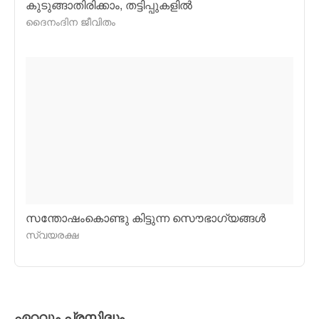
കുടുങ്ങാതിരിക്കാം, തട്ടിപ്പുകളില്‍
ദൈനംദിന ജീവിതം
സന്തോഷംകൊണ്ടു കിട്ടുന്ന സൌഭാഗ്യങ്ങള്‍
സ്വയരക്ഷ
ഏറ്റവും പ്രസിദ്ധം