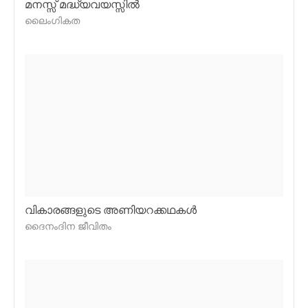
മനസ്സ് മദ്ധ്യവയസ്സില്‍
ലൈംഗികത
വികാരങ്ങളുടെ അണിയറക്കഥകള്‍
ദൈനംദിന ജീവിതം