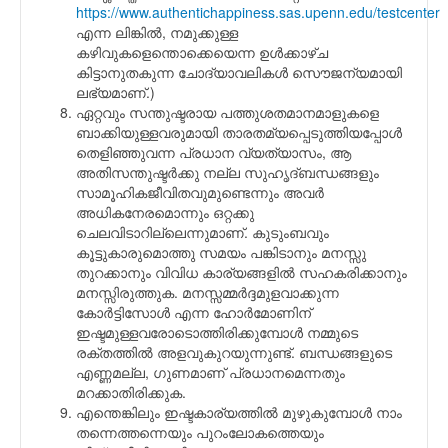
https://www.authentichappiness.sas.upenn.edu/testcenter
എന്ന ലിങ്കില്‍, നമുക്കുള്ള
കഴിവുകളെന്തൊക്കെയെന്ന ഉള്‍ക്കാഴ്ച
കിട്ടാനുതകുന്ന ചോദ്യാവലികള്‍ സൌജന്യമായി
ലഭ്യമാണ്.)
ഏറ്റവും സന്തുഷ്ടരായ പത്തുശതമാനമാളുകളെ
ബാക്കിയുള്ളവരുമായി താരതമ്യപ്പെടുത്തിയപ്പോള്‍
തെളിഞ്ഞുവന്ന പ്രധാന വ്യത്യാസം, ആ
അതിസന്തുഷ്ടര്‍ക്കു നല്ല സുഹൃദ്ബന്ധങ്ങളും
സാമൂഹികജീവിതവുമുണ്ടെന്നും അവര്‍
അധികനേരമൊന്നും ഒറ്റക്കു
ചെലവിടാറില്ലെന്നുമാണ്. കുടുംബവും
കൂട്ടുകാരുമൊത്തു സമയം പങ്കിടാനും മനസ്സു
തുറക്കാനും വിവിധ കാര്യങ്ങളില്‍ സഹകരിക്കാനും
മനസ്സിരുത്തുക. മനസ്സമ്മര്‍ദ്ദമുളവാക്കുന്ന
കോര്‍ട്ടിസോള്‍ എന്ന ഹോര്‍മോണിന്
ഇഷ്ടമുള്ളവരോടൊത്തിരിക്കുമ്പോള്‍ നമ്മുടെ
രക്തത്തില്‍ അളവുകുറയുന്നുണ്ട്. ബന്ധങ്ങളുടെ
എണ്ണമല്ല, ഗുണമാണ് പ്രധാനമെന്നതും
മറക്കാതിരിക്കുക.
എന്തെങ്കിലും ഇഷ്ടകാര്യത്തില്‍ മുഴുകുമ്പോള്‍ നാം
തന്നെത്തന്നെയും പുറംലോകത്തെയും