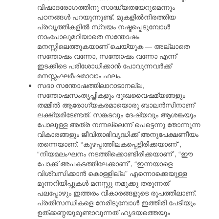
വിഷാദരോഗത്തിനു സാദ്ധ്യതയേറുമെന്നും
പഠനങ്ങള്‍ പറയുന്നുണ്ട്. മുകളില്‍നിരത്തിയ
പ്രവൃത്തികളില്‍ സ്വയം നഷ്ടപ്പെടുമ്പോള്‍
നാംപോലുമറിയാതെ സന്തോഷം
മനസ്സിലെത്തുകയാണ് ചെയ്യുക — അല്ലാതെ
സന്തോഷം വന്നോ, സന്തോഷം വന്നോ എന്ന്
ഇടക്കിടെ പരിശോധിക്കാന്‍ പോവുന്നവര്‍ക്ക്
മനസ്സംഘര്‍ഷമാവാം ഫലം.
സദാ സന്തോഷത്തിലാറാടാനല്ല,
സന്തോഷസംതൃപ്തികളും ദുഃഖവൈഷമ്യങ്ങളും
തമ്മില്‍ ആരോഗ്യകരമായൊരു ബാലന്‍സിനാണ്
ലക്ഷ്യമിടേണ്ടത്. സങ്കടവും ദേഷ്യവും ആശങ്കയും
പോലുള്ള അത്ര നന്നല്ലെന്ന് പെട്ടെന്നു തോന്നുന്ന
വികാരങ്ങളും ജീവിതാഭിവൃദ്ധിക്ക് അനുപേക്ഷണീയം
തന്നെയാണ്. “കുഴപ്പത്തിലകപ്പെട്ടിരിക്കയാണ്”,
“നിയമലംഘനം നടത്തിക്കൊണ്ടിരിക്കയാണ്”, “ഈ
പോക്ക് അപകടത്തിലേക്കാണ്”, “ഇന്നയാളെ
വിശ്വസിക്കാന്‍ കൊള്ളില്ല” എന്നൊക്കെയുള്ള
മുന്നറിയിപ്പുകള്‍ മനസ്സു നമുക്കു തരുന്നത്
പലപ്പോഴും ഇത്തരം വികാരങ്ങളുടെ രൂപത്തിലാണ്.
പ്രതിസന്ധികളെ നേരിടുമ്പോള്‍ ഇത്തിരി പേടിയും
ഉത്ക്കണ്ഠയുമുണ്ടാവുന്നത് ഹൃദയത്തെയും