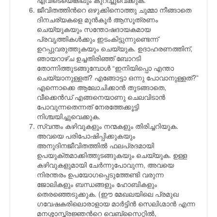
ജീവിതത്തിന്‍റെ ഒഴുക്കിനൊത്തു ചുമ്മാ നീങ്ങാതെ
ദിനചര്യകളെ മുന്‍‌കൂര്‍ ആസൂത്രണം
ചെയ്യുകയും സന്തോഷദായകമായ
പ്രവൃത്തികള്‍ക്കും ഇടംകിട്ടുന്നുണ്ടെന്ന്
ഉറപ്പുവരുത്തുകയും ചെയ്യുക. ഉദാഹരണത്തിന്,
ഞായറാഴ്ച ഉച്ചതിരിഞ്ഞ് ബോറടി
തോന്നിത്തുടങ്ങുമ്പോള്‍ “ഇനിയിപ്പൊ എന്താ
ചെയ്യാനുള്ളത്? എങ്ങോട്ടാ ഒന്നു പോവാനുള്ളത്?”
എന്നൊക്കെ ആലോചിക്കാന്‍ തുടങ്ങാതെ,
വീക്കെന്‍ഡ് എങ്ങനെയാണു ചെലവിടാന്‍
പോവുന്നതെന്നത് നേരത്തേക്കൂട്ടി
നിശ്ചയിച്ചുവെക്കുക.
സ്വന്തം കഴിവുകളും നന്മകളും തിരിച്ചറിയുക.
അവയെ പരിപോഷിപ്പിക്കുകയും
അനുദിനജീവിതത്തില്‍ ഫലപ്രദമായി
ഉപയുക്തമാക്കിത്തുടങ്ങുകയും ചെയ്യുക. ഉള്ള
കഴിവുകളുമായി ചേര്‍ന്നുപോവുന്ന, അവയെ
നിരന്തരം ഉപയോഗപ്പെടുത്തേണ്ടി വരുന്ന
ജോലികളും ബന്ധങ്ങളും ഹോബികളും
തെരഞ്ഞെടുക്കുക. (ഈ മേഖലയിലെ പ്രമുഖ
ഗവേഷകരിലൊരാളായ മാര്‍ട്ടിന്‍ സെലിഗ്മാന്‍ എന്ന
മനശ്ശാസ്ത്രജ്ഞന്‍റെ വെബ്സൈറ്റില്‍,