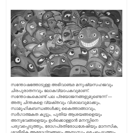
സന്തോഷത്തോടുള്ള അഭിവാഞ്ഛ മനുഷ്യസഹജവും
ചിരപുരാതനവും ലോകവ്യാപകവുമാണ്.
സന്തോഷംകൊണ്ട് പല പ്രയോജനങ്ങളുമുണ്ടെന്ന് —
അതു ചിന്തകളെ വ്യക്തവും വിശാലവുമാക്കും,
സാമൂഹികബന്ധങ്ങള്‍ക്കു കൈത്താങ്ങാവും,
സര്‍ഗാത്മകത കൂട്ടും, പുതിയ ആശയങ്ങളെയും
അനുഭവങ്ങളെയും ഉള്‍ക്കൊള്ളാന്‍ മനസ്സിനെ
പരുവപ്പെടുത്തും, രോഗപ്രതിരോധശേഷിയും മാനസിക,
ശാരീരിക ആരോഗ്യങ്ങളും ആയുസ്സും മെച്ചപ്പെടുത്തും