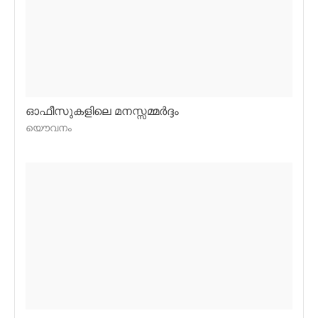
ഓഫീസുകളിലെ മനസ്സമ്മര്‍ദ്ദം
യൌവനം