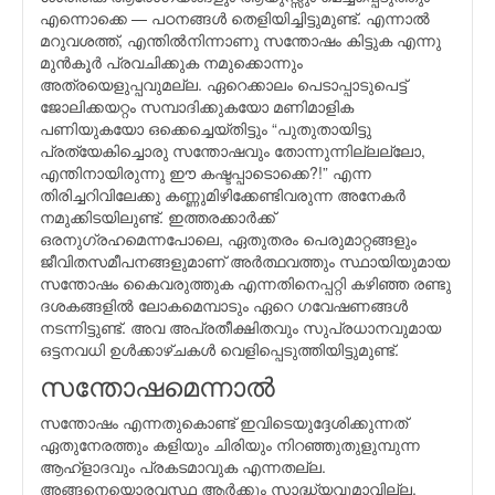
എന്നൊക്കെ — പഠനങ്ങള്‍ തെളിയിച്ചിട്ടുമുണ്ട്. എന്നാല്‍
മറുവശത്ത്, എന്തില്‍നിന്നാണു സന്തോഷം കിട്ടുക എന്നു
മുന്‍‌കൂര്‍ പ്രവചിക്കുക നമുക്കൊന്നും
അത്രയെളുപ്പവുമല്ല. ഏറെക്കാലം പെടാപ്പാടുപെട്ട്
ജോലിക്കയറ്റം സമ്പാദിക്കുകയോ മണിമാളിക
പണിയുകയോ ഒക്കെച്ചെയ്തിട്ടും “പുതുതായിട്ടു
പ്രത്യേകിച്ചൊരു സന്തോഷവും തോന്നുന്നില്ലല്ലോ,
എന്തിനായിരുന്നു ഈ കഷ്ടപ്പാടൊക്കെ?!” എന്ന
തിരിച്ചറിവിലേക്കു കണ്ണുമിഴിക്കേണ്ടിവരുന്ന അനേകര്‍
നമുക്കിടയിലുണ്ട്. ഇത്തരക്കാര്‍ക്ക്
ഒരനുഗ്രഹമെന്നപോലെ, ഏതുതരം പെരുമാറ്റങ്ങളും
ജീവിതസമീപനങ്ങളുമാണ് അര്‍ത്ഥവത്തും സ്ഥായിയുമായ
സന്തോഷം കൈവരുത്തുക എന്നതിനെപ്പറ്റി കഴിഞ്ഞ രണ്ടു
ദശകങ്ങളില്‍ ലോകമെമ്പാടും ഏറെ ഗവേഷണങ്ങള്‍
നടന്നിട്ടുണ്ട്. അവ അപ്രതീക്ഷിതവും സുപ്രധാനവുമായ
ഒട്ടനവധി ഉള്‍ക്കാഴ്ചകള്‍ വെളിപ്പെടുത്തിയിട്ടുമുണ്ട്.
സന്തോഷമെന്നാല്‍
സന്തോഷം എന്നതുകൊണ്ട് ഇവിടെയുദ്ദേശിക്കുന്നത്
ഏതുനേരത്തും കളിയും ചിരിയും നിറഞ്ഞുതുളുമ്പുന്ന
ആഹ്ളാദവും പ്രകടമാവുക എന്നതല്ല.
അങ്ങനെയൊരവസ്ഥ ആര്‍ക്കും സാദ്ധ്യവുമാവില്ല.