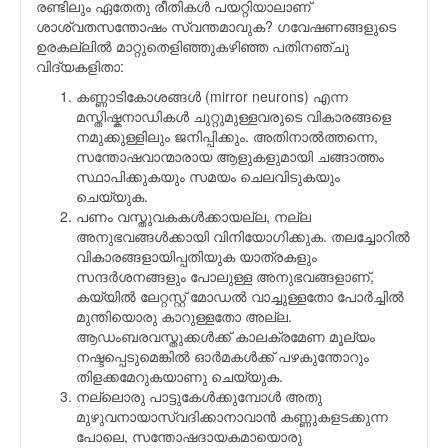
രണ്ടിലും ഏതേതു രീതികള്‍ പയറ്റിയാലാണ്
ശാശ്വതസന്തോഷം സ്വന്തമാവുക? ഗവേഷണങ്ങളുടെ
ഉരകല്ലില്‍ മാറ്റുതെളിഞ്ഞുകഴിഞ്ഞ പതിനഞ്ചു
വിദ്യകളിതാ:
കണ്ണാടികോശങ്ങള്‍ (mirror neurons) എന്ന
മസ്തിഷ്കനാഡികള്‍ ചുറ്റുമുള്ളവരുടെ വികാരങ്ങളെ
നമുക്കുള്ളിലും ജനിപ്പിക്കും. അതിനാല്‍ത്തന്നെ,
സന്തോഷവാന്മാരായ ആളുകളുമായി ചങ്ങാത്തം
സ്ഥാപിക്കുകയും സമയം ചെലവിടുകയും
ചെയ്യുക.
പണം വസ്തുവകകള്‍ക്കായല്ല, നല്ല
അനുഭവങ്ങള്‍ക്കായി വിനിയോഗിക്കുക. തലച്ചോറില്‍
വികാരങ്ങളായിപ്പതിയുക യാത്രകളും
സന്ദര്‍ശനങ്ങളും പോലുള്ള അനുഭവങ്ങളാണ്,
കയ്യില്‍ ലേറ്റസ്റ്റ് മോഡല്‍ വാച്ചുള്ളതോ പോര്‍ച്ചില്‍
മുന്തിയൊരു കാറുള്ളതോ അല്ല.
ആഡംബരവസ്തുക്കള്‍ക്ക് കാലക്രമേണ മൂല്യം
നഷ്ടപ്പെടുമെങ്കില്‍ ഓര്‍മകള്‍ക്ക് പഴകുന്തോറും
തിളക്കമേറുകയാണു ചെയ്യുക.
നല്ലൊരു പാട്ടുകേള്‍ക്കുമ്പോള്‍ അതു
മുഴുവനായാസ്വദിക്കാനാവാന്‍ കണ്ണുകളടക്കുന്ന
പോലെ, സന്തോഷദായകമായൊരു