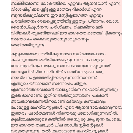
സക്രിയമാണ്. ലോകത്തിലെ ഏറ്റവും ആനന്ദവാന്‍ എന്നു
വിശേഷിപ്പിക്കപ്പെട്ടിട്ടുള്ള മാത്യു റികാര്‍ഡ് എന്ന
ബുദ്ധഭിക്ഷുവിലാണ് ഈ മസ്തിഷ്കഭാഗത്ത് ഏറ്റവും
പ്രവര്‍ത്തനം രേഖപ്പെടുത്തിയിട്ടുള്ളതും. ധ്യാനം, യോഗ,
മൈന്‍ഡ്ഫുള്‍നസ് പരിശീലനം, റിലാക്സേഷന്‍
വിദ്യകള്‍ തുടങ്ങിയവക്ക് ഈ ഭാഗത്തെ ഉത്തേജിപ്പിക്കാനും
സന്തോഷം കൈവരുത്താനുമാവുമെന്നും
തെളിഞ്ഞിട്ടുമുണ്ട്.
കൂട്ടുകാരോടൊത്തിരിക്കുന്നതോ നല്ലൊരാഹാരം
കഴിക്കുന്നതോ രതിയിലേര്‍പ്പെടുന്നതോ പോലുള്ള
വേളകളേതിലും നമുക്കു സന്തോഷമനുഭവപ്പെടുന്നത്
തലച്ചോറില്‍ മീസോലിമ്പിക് പാത്ത്’വേ എന്നൊരു
നാഡീപഥം ഉത്തേജിപ്പിക്കപ്പെടുന്നതിനാലാണ്.
എന്തുചെയ്താലാണ് സന്തോഷം കിട്ടുക
എന്നോര്‍ത്തുവെക്കാന്‍ തലച്ചോറിനെ സഹായിക്കുന്നതും
ഇതേ ഭാഗമാണ്. ഇതിന് അത്യുത്തേജനം പകരാന്‍
അവക്കാവുമെന്നതിനാലാണ് മദ്യവും കഞ്ചാവും
പോലുള്ള ലഹരിവസ്തുക്കള്‍ ഏറെ ആനന്ദദായകമാവുന്നത്.
ഇത്തരം പദാര്‍ത്ഥങ്ങള്‍ നിരന്തരമുപയോഗിക്കുന്നവരില്‍,
കൂലിവേലക്കാരുടെ കയ്യില്‍ തഴമ്പു രൂപപ്പെടുന്ന പോലെ,
ഈ ഭാഗത്ത് തലച്ചോര്‍ ചില അഡ്ജസ്റ്റ്മെന്റുകള്‍
വരുത്തുന്നുണ്ട്. തല്‍ഫലമായാണ് ലഹരിവസ്തുക്കള്‍