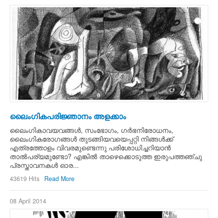
ലൈംഗികപരിജ്ഞാനം അളക്കാം
ലൈംഗികാവയവങ്ങള്‍, സംഭോഗം, ഗര്‍ഭനിരോധനം,
ലൈംഗികരോഗങ്ങള്‍ തുടങ്ങിയവയെപ്പറ്റി നിങ്ങള്‍ക്ക്
എത്രത്തോളം വിവരമുണ്ടെന്നു പരിശോധിച്ചറിയാന്‍
താല്‍പര്യമുണ്ടോ? എങ്കില്‍ താഴെക്കൊടുത്ത ഇരുപത്തഞ്ചു
പ്രസ്താവനകള്‍ ഓര...
43619 Hits
Read More
08 April 2014