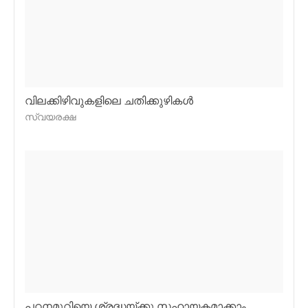
വിലക്കിഴിവുകളിലെ ചതിക്കുഴികള്‍
സ്വയരക്ഷ
പഠനമുറിയെ ശ്രദ്ധയ്ക്കു സഹായകമാക്കാം