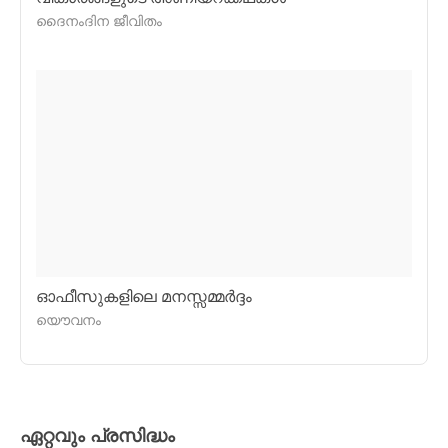
ദൈനംദിന ജീവിതം
ഓഫീസുകളിലെ മനസ്സമ്മര്‍ദ്ദം
യൌവനം
ഏറ്റവും പ്രസിദ്ധം