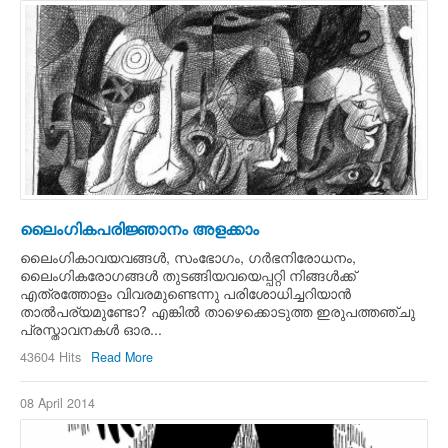
ലൈംഗികപരിജ്ഞാനം അളക്കാം
ലൈംഗികാവയവങ്ങള്‍, സംഭോഗം, ഗര്‍ഭനിരോധനം,
ലൈംഗികരോഗങ്ങള്‍ തുടങ്ങിയവയെപ്പറ്റി നിങ്ങള്‍ക്ക്
എത്രത്തോളം വിവരമുണ്ടെന്നു പരിശോധിച്ചറിയാന്‍
താല്‍പര്യമുണ്ടോ? എങ്കില്‍ താഴെക്കൊടുത്ത ഇരുപത്തഞ്ചു
പ്രസ്താവനകള്‍ ഓര...
43604 Hits
Read More
08 April 2014