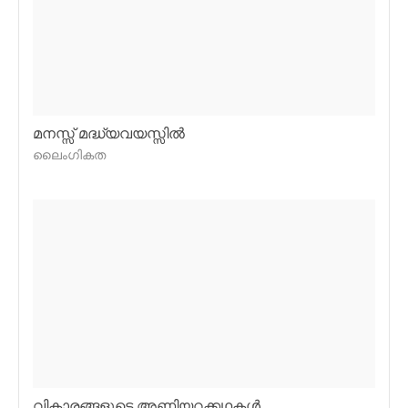
മനസ്സ് മദ്ധ്യവയസ്സില്‍
ലൈംഗികത
വികാരങ്ങളുടെ അണിയറക്കഥകള്‍