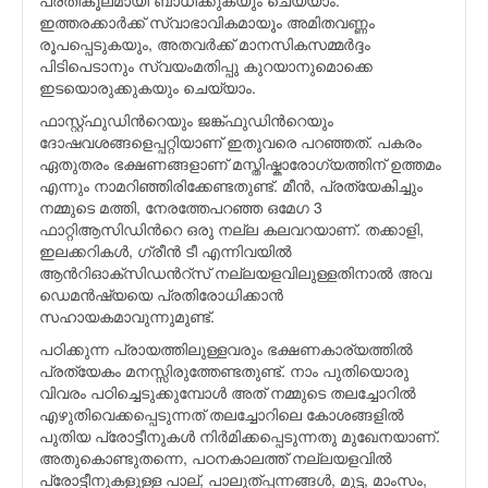
ഇത്തരക്കാര്‍ക്ക് സ്വാഭാവികമായും അമിതവണ്ണം
രൂപപ്പെടുകയും, അതവര്‍ക്ക് മാനസികസമ്മര്‍ദ്ദം
പിടിപെടാനും സ്വയംമതിപ്പു കുറയാനുമൊക്കെ
ഇടയൊരുക്കുകയും ചെയ്യാം.
ഫാസ്റ്റ്ഫുഡിന്‍റെയും ജങ്ക്ഫുഡിന്‍റെയും
ദോഷവശങ്ങളെപ്പറ്റിയാണ്‌ ഇതുവരെ പറഞ്ഞത്. പകരം
ഏതുതരം ഭക്ഷണങ്ങളാണ് മസ്തിഷ്കാരോഗ്യത്തിന് ഉത്തമം
എന്നും നാമറിഞ്ഞിരിക്കേണ്ടതുണ്ട്. മീന്‍, പ്രത്യേകിച്ചും
നമ്മുടെ മത്തി, നേരത്തേപറഞ്ഞ ഒമേഗ 3
ഫാറ്റിആസിഡിന്‍റെ ഒരു നല്ല കലവറയാണ്. തക്കാളി,
ഇലക്കറികള്‍, ഗ്രീന്‍ ടീ എന്നിവയില്‍
ആന്‍റിഓക്സിഡന്‍റ്സ് നല്ലയളവിലുള്ളതിനാല്‍ അവ
ഡെമന്‍ഷ്യയെ പ്രതിരോധിക്കാന്‍
സഹായകമാവുന്നുമുണ്ട്.
പഠിക്കുന്ന പ്രായത്തിലുള്ളവരും ഭക്ഷണകാര്യത്തില്‍
പ്രത്യേകം മനസ്സിരുത്തേണ്ടതുണ്ട്. നാം പുതിയൊരു
വിവരം പഠിച്ചെടുക്കുമ്പോള്‍ അത് നമ്മുടെ തലച്ചോറില്‍
എഴുതിവെക്കപ്പെടുന്നത് തലച്ചോറിലെ കോശങ്ങളില്‍
പുതിയ പ്രോട്ടീനുകള്‍ നിര്‍മിക്കപ്പെടുന്നതു മുഖേനയാണ്.
അതുകൊണ്ടുതന്നെ, പഠനകാലത്ത് നല്ലയളവില്‍
പ്രോട്ടീനുകളുള്ള പാല്, പാലുത്പ്പന്നങ്ങള്‍, മുട്ട, മാംസം,