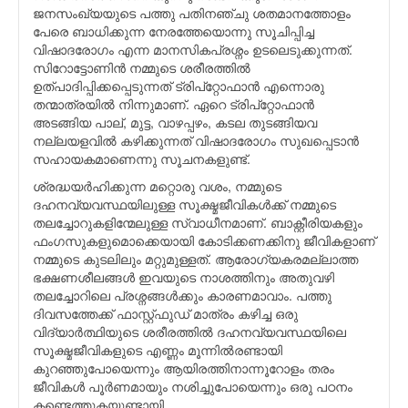
ജനസംഖ്യയുടെ പത്തു പതിനഞ്ചു ശതമാനത്തോളം
പേരെ ബാധിക്കുന്ന നേരത്തേയൊന്നു സൂചിപ്പിച്ച
വിഷാദരോഗം എന്ന മാനസികപ്രശ്നം ഉടലെടുക്കുന്നത്.
സിറോട്ടോണിന്‍ നമ്മുടെ ശരീരത്തില്‍
ഉത്പാദിപ്പിക്കപ്പെടുന്നത് ട്രിപ്റ്റോഫാന്‍ എന്നൊരു
തന്മാത്രയില്‍ നിന്നുമാണ്. ഏറെ ട്രിപ്റ്റോഫാന്‍
അടങ്ങിയ പാല്, മുട്ട, വാഴപ്പഴം, കടല തുടങ്ങിയവ
നല്ലയളവില്‍ കഴിക്കുന്നത് വിഷാദരോഗം സുഖപ്പെടാന്‍
സഹായകമാണെന്നു സൂചനകളുണ്ട്.
ശ്രദ്ധയര്‍ഹിക്കുന്ന മറ്റൊരു വശം, നമ്മുടെ
ദഹനവ്യവസ്ഥയിലുള്ള സൂക്ഷ്മജീവികള്‍ക്ക് നമ്മുടെ
തലച്ചോറുകളിന്മേലുള്ള സ്വാധീനമാണ്. ബാക്റ്റീരിയകളും
ഫംഗസുകളുമൊക്കെയായി കോടിക്കണക്കിനു ജീവികളാണ്
നമ്മുടെ കുടലിലും മറ്റുമുള്ളത്. ആരോഗ്യകരമല്ലാത്ത
ഭക്ഷണശീലങ്ങള്‍ ഇവയുടെ നാശത്തിനും അതുവഴി
തലച്ചോറിലെ പ്രശ്നങ്ങള്‍ക്കും കാരണമാവാം. പത്തു
ദിവസത്തേക്ക് ഫാസ്റ്റ്ഫുഡ് മാത്രം കഴിച്ച ഒരു
വിദ്യാര്‍ത്ഥിയുടെ ശരീരത്തില്‍ ദഹനവ്യവസ്ഥയിലെ
സൂക്ഷ്മജീവികളുടെ എണ്ണം മൂന്നില്‍രണ്ടായി
കുറഞ്ഞുപോയെന്നും ആയിരത്തിനാന്നൂറോളം തരം
ജീവികള്‍ പൂര്‍ണമായും നശിച്ചുപോയെന്നും ഒരു പഠനം
കണ്ടെത്തുകയുണ്ടായി.