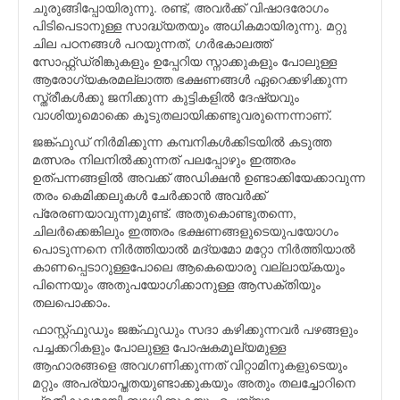
ചുരുങ്ങിപ്പോയിരുന്നു. രണ്ട്, അവര്‍ക്ക് വിഷാദരോഗം
പിടിപെടാനുള്ള സാദ്ധ്യതയും അധികമായിരുന്നു. മറ്റു
ചില പഠനങ്ങള്‍ പറയുന്നത്, ഗര്‍ഭകാലത്ത്
സോഫ്റ്റ്ഡ്രിങ്കുകളും ഉപ്പേറിയ സ്നാക്കുകളും പോലുള്ള
ആരോഗ്യകരമല്ലാത്ത ഭക്ഷണങ്ങള്‍ ഏറെക്കഴിക്കുന്ന
സ്ത്രീകള്‍ക്കു ജനിക്കുന്ന കുട്ടികളില്‍ ദേഷ്യവും
വാശിയുമൊക്കെ കൂടുതലായിക്കണ്ടുവരുന്നെന്നാണ്.
ജങ്ക്ഫുഡ് നിര്‍മിക്കുന്ന കമ്പനികള്‍ക്കിടയില്‍ കടുത്ത
മത്സരം നിലനില്‍ക്കുന്നത് പലപ്പോഴും ഇത്തരം
ഉത്പന്നങ്ങളില്‍ അവക്ക് അഡിക്ഷന്‍ ഉണ്ടാക്കിയേക്കാവുന്ന
തരം കെമിക്കലുകള്‍ ചേര്‍ക്കാന്‍ അവര്‍ക്ക്
പ്രേരണയാവുന്നുമുണ്ട്. അതുകൊണ്ടുതന്നെ,
ചിലര്‍ക്കെങ്കിലും ഇത്തരം ഭക്ഷണങ്ങളുടെയുപയോഗം
പൊടുന്നനെ നിര്‍ത്തിയാല്‍ മദ്യമോ മറ്റോ നിര്‍ത്തിയാല്‍
കാണപ്പെടാറുള്ളപോലെ ആകെയൊരു വല്ലായ്കയും
പിന്നെയും അതുപയോഗിക്കാനുള്ള ആസക്തിയും
തലപൊക്കാം.
ഫാസ്റ്റ്ഫുഡും ജങ്ക്ഫുഡും സദാ കഴിക്കുന്നവര്‍ പഴങ്ങളും
പച്ചക്കറികളും പോലുള്ള പോഷകമൂല്യമുള്ള
ആഹാരങ്ങളെ അവഗണിക്കുന്നത് വിറ്റാമിനുകളുടെയും
മറ്റും അപര്യാപ്തതയുണ്ടാക്കുകയും അതും തലച്ചോറിനെ
പ്രതികൂലമായി ബാധിക്കുകയും ചെയ്യാം.